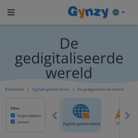
De
gedigitaliseerde
wereld
Bibliotheek
Digitale geletterdheid
De gedigitaliseerde wereld
Filter
Hulpmiddelen
Lessen
 oriëntatie
Bewegingsonderwijs
Digitale geletterdheid
Thema's