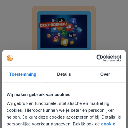
Digi-doener: Speel de socials uit!
Les
Digi-doener: Speel de
socials uit!
Toestemming
Details
Over
Klassenquiz: Mediawijsheid
Wij maken gebruik van cookies
Wij gebruiken functionele, statistische en marketing
Deze website komt niet
cookies. Hierdoor kunnen we je beter en persoonlijker
overeen met je locatie
helpen. Je kunt deze cookies accepteren of bij 'Details' je
persoonlijke voorkeur aangeven. Bekijk ook de
cookie
Gezien je locatie, denken we dat je misschien