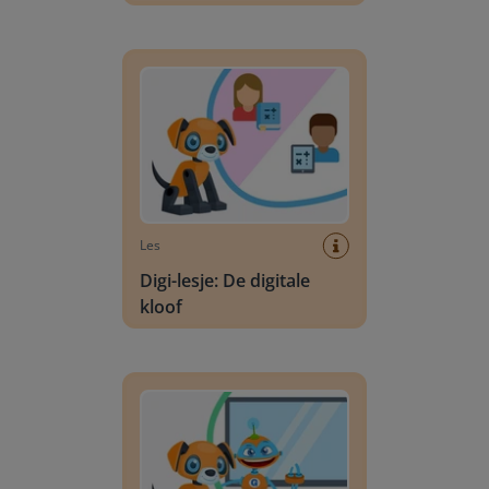
Digi-lesje: De digitale kloof
Les
Digi-lesje: De digitale
kloof
Digi-lesje: Een digitale juf of meester