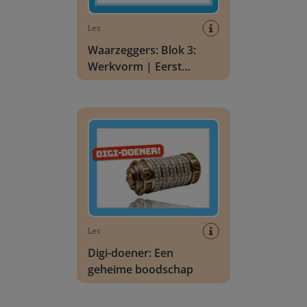
Les
Waarzeggers: Blok 3:
Werkvorm | Eerst
denken, dan delen
Digi-doener: Een geheime boodschap
Les
Digi-doener: Een
geheime boodschap
Digi-doener: Kijken onder je kleding