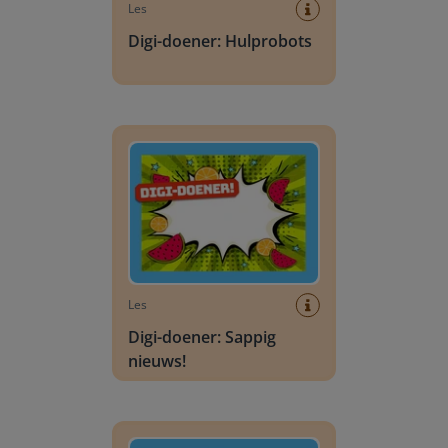
Les
Digi-doener: Hulprobots
Digi-doener: Sappig nieuws!
Les
Digi-doener: Sappig
nieuws!
Digi-doener: Versleutelen of niet?