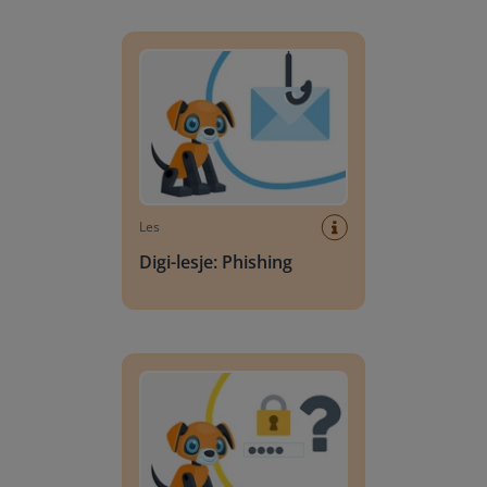
Digi-lesje: Phishing
Les
Digi-lesje: Phishing
Digi-lesje: Wat is een wachtwoord?