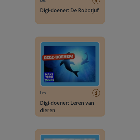
Les
Digi-doener: De Robotjuf
Digi-doener: Leren van dieren
Les
Digi-doener: Leren van
dieren
Digi-doener: AR/VR maakt je beter?!