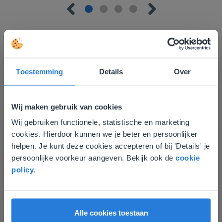
Toestemming
Details
Over
Ontdek meer
!
Groep 8, Blok 9, Week 3, Les 11
Wij maken gebruik van cookies
Wij gebruiken functionele, statistische en marketing
Deze website komt niet
cookies. Hierdoor kunnen we je beter en persoonlijker
overeen met je locatie
helpen. Je kunt deze cookies accepteren of bij 'Details' je
persoonlijke voorkeur aangeven. Bekijk ook de
cookie
Gezien je locatie, denken we dat je misschien
policy
.
liever naar de website voor English gaat. Hier
vind je regionale lescontent en prijzen.
Les
English
Nederland
Groep 8, Blok 9, Week 3,
Alle cookies toestaan
Les 11