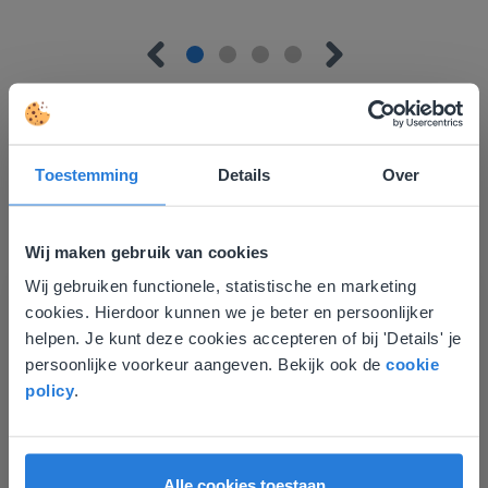
Toestemming
Details
Over
Ontdek meer
!
Groep 8, Blok 9, Week 3, Les 11
Wij maken gebruik van cookies
Wij gebruiken functionele, statistische en marketing
Deze website komt niet
cookies. Hierdoor kunnen we je beter en persoonlijker
overeen met je locatie
helpen. Je kunt deze cookies accepteren of bij 'Details' je
persoonlijke voorkeur aangeven. Bekijk ook de
cookie
Gezien je locatie, denken we dat je misschien
policy
.
liever naar de website voor English gaat. Hier
vind je regionale lescontent en prijzen.
Les
English
Nederland
Groep 8, Blok 9, Week 3,
Alle cookies toestaan