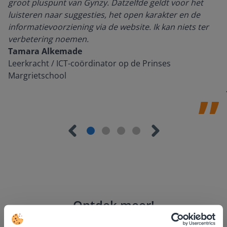
groot pluspunt van Gynzy. Datzelfde geldt voor het
luisteren naar suggesties, het open karakter en de
informatievoorziening via de website. Ik kan niets ter
verbetering noemen.
Tamara Alkemade
Leerkracht / ICT-coördinator op de Prinses
Margrietschool
Ontdek meer
!
Groep 8, Blok 9, Week 3, Les 11