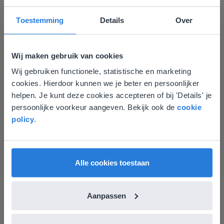
Toestemming
Details
Over
Wij maken gebruik van cookies
Wij gebruiken functionele, statistische en marketing
Deze website komt niet
cookies. Hierdoor kunnen we je beter en persoonlijker
Les
overeen met je locatie
helpen. Je kunt deze cookies accepteren of bij 'Details' je
Groep 8, Blok 9, Week 3,
persoonlijke voorkeur aangeven. Bekijk ook de
cookie
Gezien je locatie, denken we dat je misschien
Les 11
policy
.
liever naar de website voor English gaat. Hier
vind je regionale lescontent en prijzen.
Groep 8, Blok 10, Week 2, Les 6
English
Nederland
Alle cookies toestaan
Aanpassen