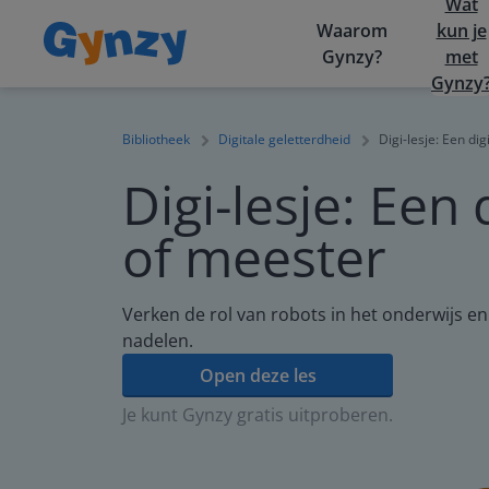
Wat
Waarom
kun je
Gynzy?
met
Gynzy
Bibliotheek
Digitale geletterdheid
Digi-lesje: Een dig
Digi-lesje: Een d
of meester
Verken de rol van robots in het onderwijs e
nadelen.
Open deze les
Je kunt Gynzy gratis uitproberen.