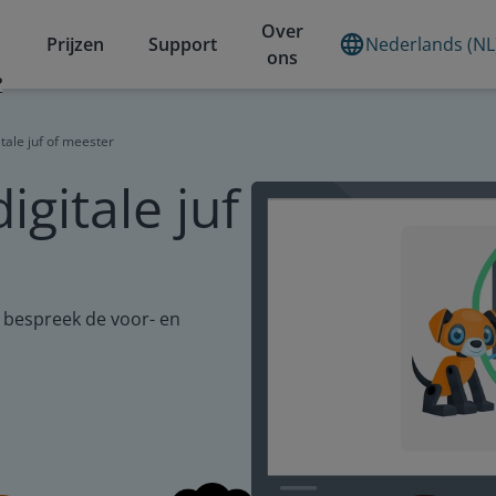
Over
Prijzen
Support
Nederlands (NL
ons
?
itale juf of meester
igitale juf
n bespreek de voor- en