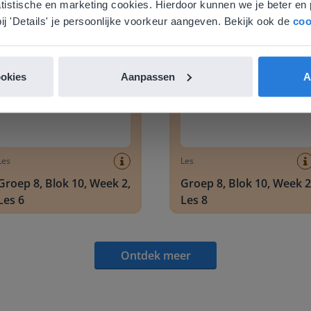
atistische en marketing cookies. Hierdoor kunnen we je beter en 
Ontdek meer
!
nglish
Nederland
ij 'Details' je persoonlijke voorkeur aangeven. Bekijk ook de
coo
 8, Blok 10, Week 2, Les 6
Groep 8, Blok 10, Week 2, Les 
ookies
Aanpassen
A
Les
Les
Groep 8, Blok 10, Week 2,
Groep 8, Blok 10, Week 2
Les 6
Les 8
Ontdek meer