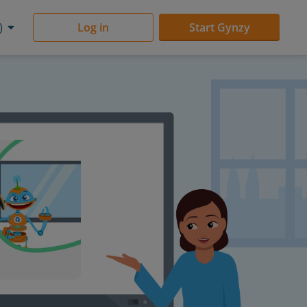
)
Log in
Start Gynzy