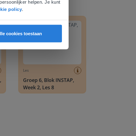
persoonlijker helpen. Je kunt
kie policy
.
8
Groep 6, Blok INSTAP, Week 2, Les 8
lle cookies toestaan
Les
,
Groep 6, Blok INSTAP,
Week 2, Les 8