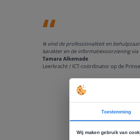
den, de
Ik vind de professionaliteit en behulpza
n om met
karakter en de informatievoorziening via 
Tamara Alkemade
Leerkracht / ICT-coördinator op de Prins
Toestemming
Deze w
Gezien je
Wij maken gebruik van cook
English g