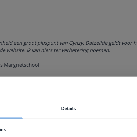
amheid een groot pluspunt van Gynzy. Datzelfde geldt voor h
de website. Ik kan niets ter verbetering noemen.
es Margrietschool
Details
ebsite komt niet overeen met je locati
 locatie, denken we dat je misschien liever naar de website 
ies
aat. Hier vind je regionale lescontent en prijzen.