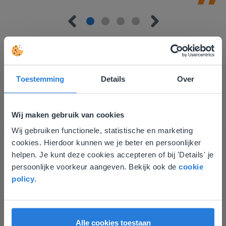
Toestemming
Details
Over
Ontdek meer
!
Groep 8, Blok 9, Week 3, Les 11
Wij maken gebruik van cookies
Wij gebruiken functionele, statistische en marketing
Deze website komt niet
cookies. Hierdoor kunnen we je beter en persoonlijker
overeen met je locatie
helpen. Je kunt deze cookies accepteren of bij 'Details' je
persoonlijke voorkeur aangeven. Bekijk ook de
cookie
Gezien je locatie, denken we dat je misschien
policy
.
liever naar de website voor English gaat. Hier
vind je regionale lescontent en prijzen.
Les
English
Nederland
Groep 8, Blok 9, Week 3,
Alle cookies toestaan