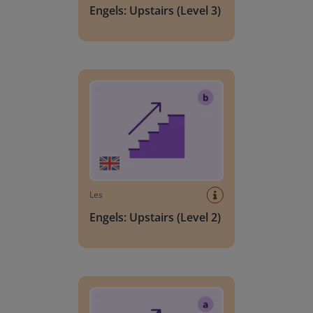
Engels: Upstairs (Level 3)
Engels: Upstairs (Level 2)
Les
Engels: Upstairs (Level 2)
Engels: Upstairs (Level 1)