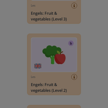
Les
Engels: Fruit &
vegetables (Level 3)
Engels: Fruit & vegetables (Level 2)
Les
Engels: Fruit &
vegetables (Level 2)
Engels: Fruit & vegetables (Level 1)