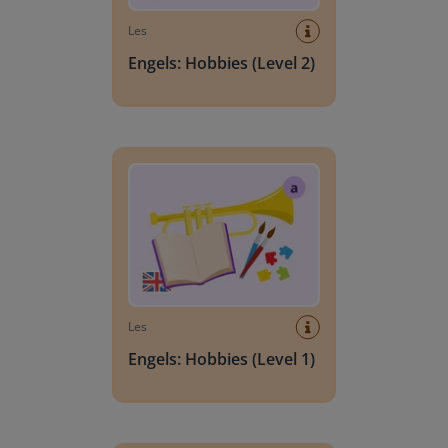
Les
Engels: Hobbies (Level 2)
Engels: Hobbies (Level 1)
Les
Engels: Hobbies (Level 1)
Klassenquiz: Engels - Fruit & vegetables