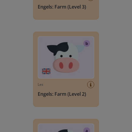
Engels: Farm (Level 3)
Engels: Farm (Level 2)
Les
Engels: Farm (Level 2)
Engels: Farm (Level 1)