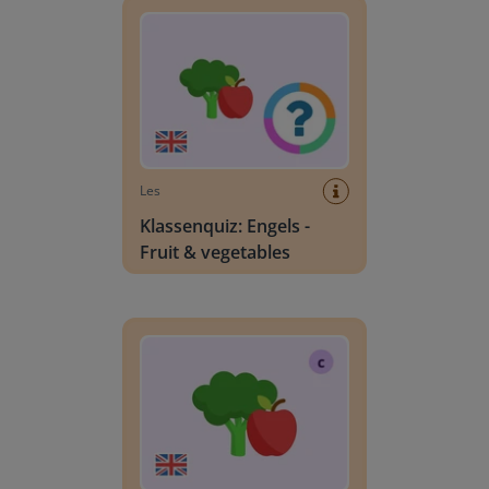
Les
Klassenquiz: Engels -
Fruit & vegetables
Engels: Fruit & vegetables (Level 3)