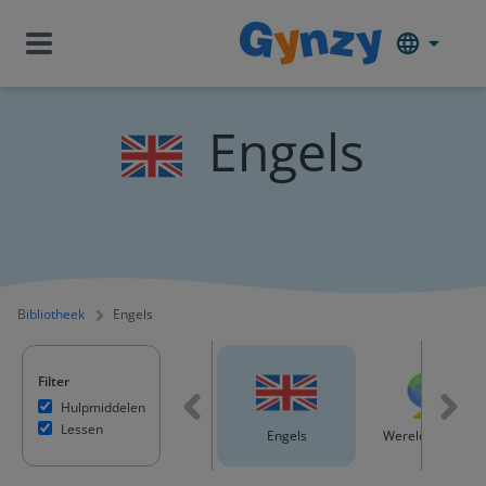
Engels
Bibliotheek
Engels
Filter
Hulpmiddelen
Lessen
derlands
Spelling
Engels
Wereldoriëntatie