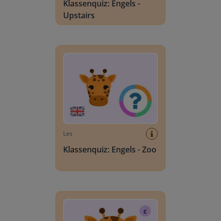
Klassenquiz: Engels -
Upstairs
Klassenquiz: Engels - Zoo
Les
Klassenquiz: Engels - Zoo
Engels: Zoo (Level 3)