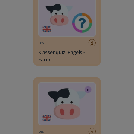
Les
Klassenquiz: Engels -
Farm
Engels: Farm (Level 3)
Les