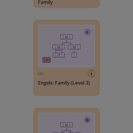
Family
Engels: Family (Level 3)
Les
Engels: Family (Level 3)
Engels: Family (Level 2)