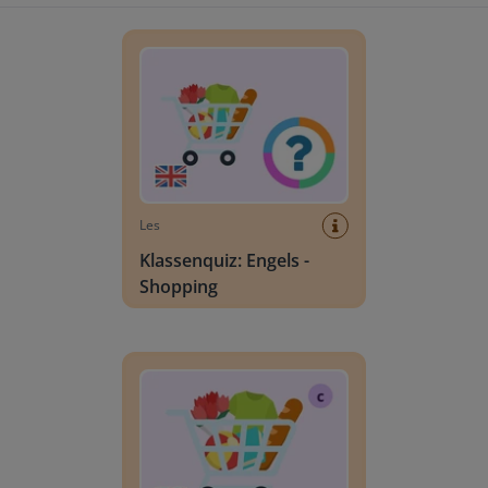
Klassenquiz: Engels - Shopping
Les
Klassenquiz: Engels -
Shopping
Engels: Shopping (Level 3)