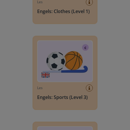
Les
Engels: Clothes (Level 1)
Engels: Sports (Level 3)
Les
Engels: Sports (Level 3)
Engels: Sports (Level 2)