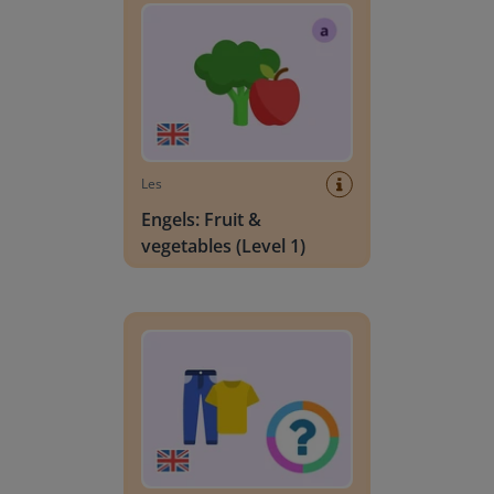
Les
Engels: Fruit &
vegetables (Level 1)
Klassenquiz: Engels - Clothes