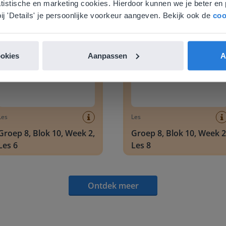
atistische en marketing cookies. Hierdoor kunnen we je beter en 
Ontdek meer
!
nglish
Nederland
ij 'Details' je persoonlijke voorkeur aangeven. Bekijk ook de
coo
 8, Blok 10, Week 2, Les 6
Groep 8, Blok 10, Week 2, Les 
ookies
Aanpassen
A
Les
Les
Groep 8, Blok 10, Week 2,
Groep 8, Blok 10, Week 2
Les 6
Les 8
Ontdek meer