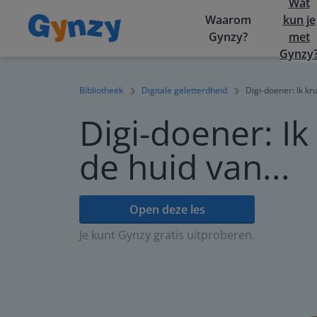
Wat
Waarom
kun je
Gynzy?
met
Gynzy
Bibliotheek
Digitale geletterdheid
Digi-doener: Ik kru
Digi-doener: Ik 
de huid van...
Open deze les
Je kunt Gynzy gratis uitproberen.