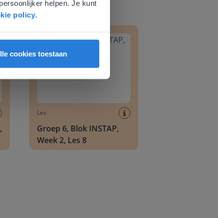
persoonlijker helpen. Je kunt
kie policy
.
8
Groep 6, Blok INSTAP, Week 2, Les 8
lle cookies toestaan
Les
,
Groep 6, Blok INSTAP,
Week 2, Les 8