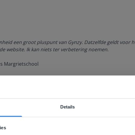
amheid een groot pluspunt van Gynzy. Datzelfde geldt voor h
de website. Ik kan niets ter verbetering noemen.
es Margrietschool
Details
ebsite komt niet overeen met je locati
 locatie, denken we dat je misschien liever naar de website 
ies
aat. Hier vind je regionale lescontent en prijzen.