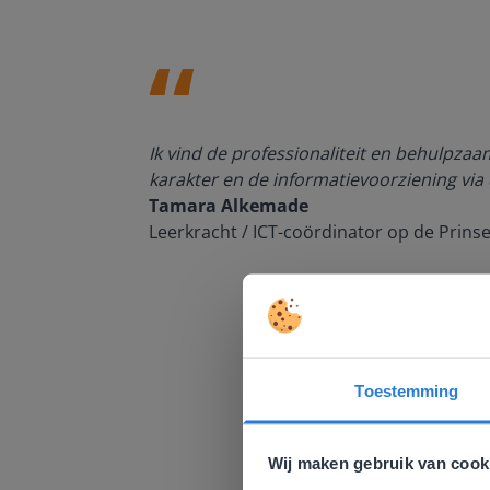
den, de
Ik vind de professionaliteit en behulpza
n om met
karakter en de informatievoorziening via 
Tamara Alkemade
Leerkracht / ICT-coördinator op de Prins
Toestemming
Deze w
Gezien je
Wij maken gebruik van cook
English g