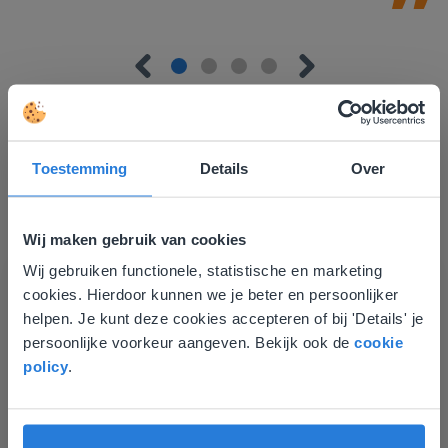
Toestemming
Details
Over
Ontdek meer
!
Groep 8, Blok 9, Week 3, Les 11
Wij maken gebruik van cookies
Wij gebruiken functionele, statistische en marketing
Deze website komt niet
cookies. Hierdoor kunnen we je beter en persoonlijker
overeen met je locatie
helpen. Je kunt deze cookies accepteren of bij 'Details' je
persoonlijke voorkeur aangeven. Bekijk ook de
cookie
Gezien je locatie, denken we dat je misschien
policy
.
liever naar de website voor English gaat. Hier
vind je regionale lescontent en prijzen.
English
Les
Nederland