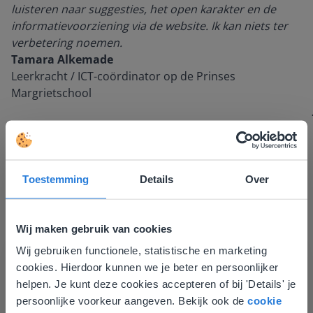
luisteren naar suggesties, het open karakter en de
informatievoorziening via de website. Ik kan niets ter
verbetering noemen.
Tamara Alkemade
Leerkracht / ICT-coördinator op de Prinses
Margrietschool
Toestemming
Details
Over
Wij maken gebruik van cookies
Wij gebruiken functionele, statistische en marketing
Deze website komt niet
Ontdek meer
!
cookies. Hierdoor kunnen we je beter en persoonlijker
overeen met je locatie
helpen. Je kunt deze cookies accepteren of bij 'Details' je
Groep 8, Blok 9, Week 3, Les 11
persoonlijke voorkeur aangeven. Bekijk ook de
cookie
Gezien je locatie, denken we dat je misschien