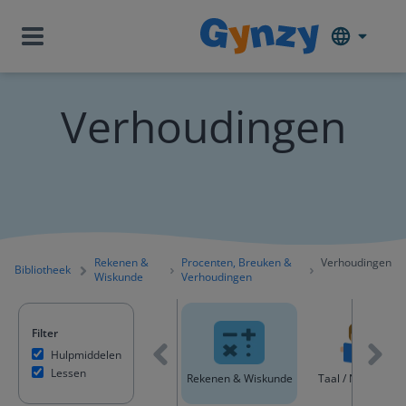
Verhoudingen
Rekenen &
Procenten, Breuken &
Verhoudingen
Bibliotheek
Wiskunde
Verhoudingen
Filter
Hulpmiddelen
Lessen
Alle content
Rekenen & Wiskunde
Taal / Nederland