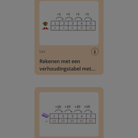
Les
Rekenen met een
verhoudingstabel met
getallen t/m 100
Rekenen met een verhoudingstabel met getalle