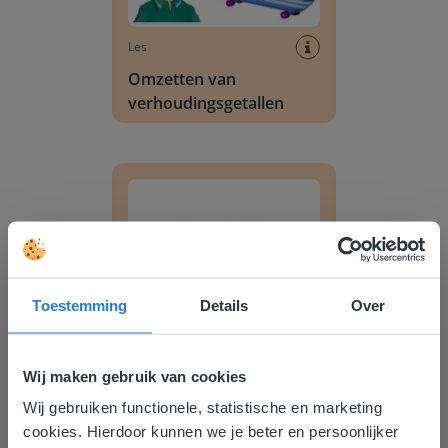
Les
Omzetten van
verhoudingsgetallen
Omzetten van verhoudingen en percentages
Toestemming
Details
Over
Les
Omzetten van
Wij maken gebruik van cookies
verhoudingen en
Wij gebruiken functionele, statistische en marketing
Deze website komt niet
percentages
cookies. Hierdoor kunnen we je beter en persoonlijker