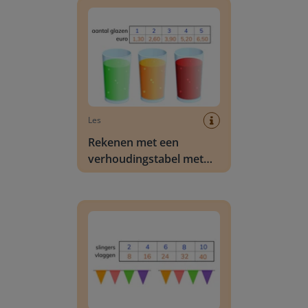
Les
Rekenen met een
verhoudingstabel met
kommagetallen
Rekenen met een verhoudingstabel met getalle