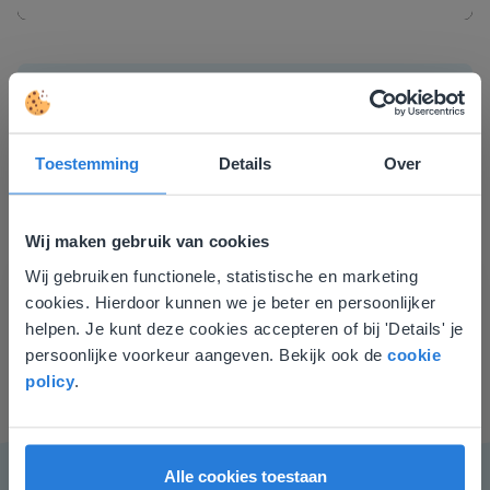
Mute
Settings
Groepen Koppelen
Tijdsduur video: 1 min
Toestemming
Details
Over
Nadat de beheerder of ICT’er van jouw school
de koppeling naar ParnasSys of ESIS heeft
aangezet, kun je leerlingen koppelen aan jouw
Wij maken gebruik van cookies
account.
Daarnaast leggen we uit waar je de
Wij gebruiken functionele, statistische en marketing
Deze website komt niet
inloggegevens van leerlingen kunt vinden.
cookies. Hierdoor kunnen we je beter en persoonlijker
overeen met je locatie
helpen. Je kunt deze cookies accepteren of bij 'Details' je
persoonlijke voorkeur aangeven. Bekijk ook de
cookie
Gezien je locatie, denken we dat je misschien
policy
.
liever naar de website voor English gaat. Hier
vind je regionale lescontent en prijzen.
English
Nederland
Alle cookies toestaan