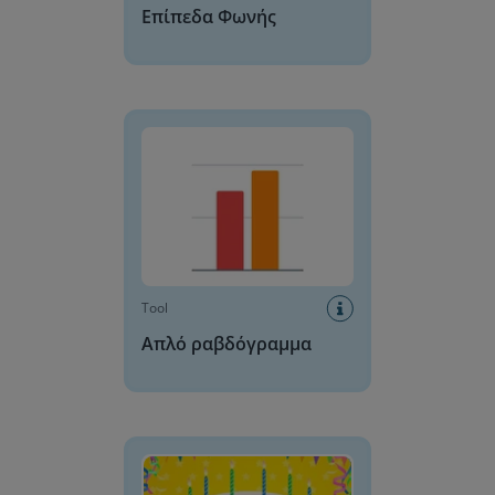
Επίπεδα Φωνής
Απλό ραβδόγραμμα
Tool
Απλό ραβδόγραμμα
Τούρτα Γενεθλίων