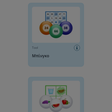
Μπίνγκο
Tool
Μπίνγκο
Bingo με εικόνες