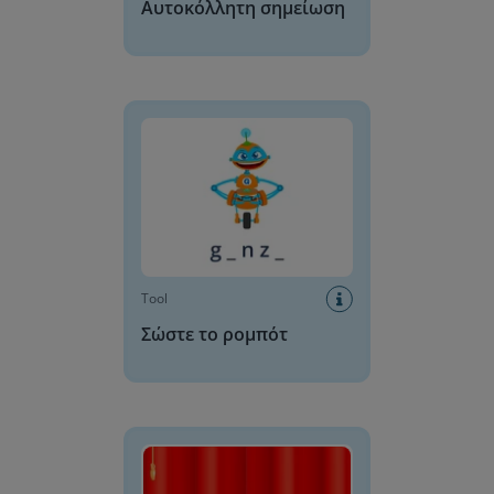
Αυτοκόλλητη σημείωση
Σώστε το ρομπότ
Tool
Σώστε το ρομπότ
Κουρτίνα