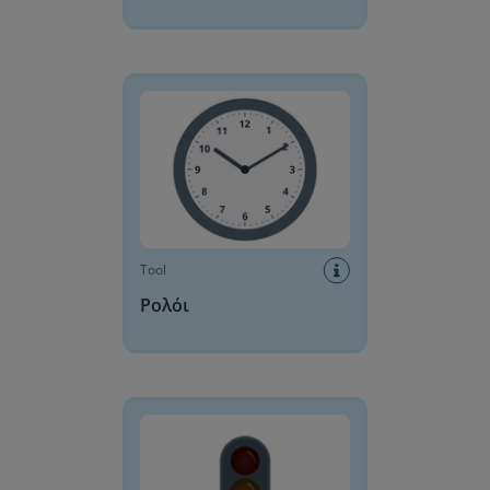
Ρολόι
Tool
Ρολόι
Φωτεινός Σηματοδότης