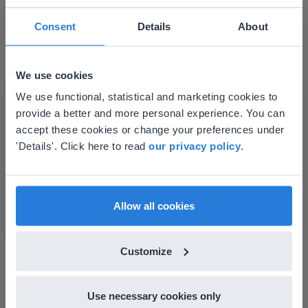
Consent
Details
About
We use cookies
This website doesn't match
We use functional, statistical and marketing cookies to
Tool
provide a better and more personal experience. You can
your location
Ενσωμάτωση βίντεο
accept these cookies or change your preferences under
Based on your location, we think you might
'Details'. Click here to read
our privacy policy
.
prefer to visit our English website. There you'll
Χρονόμετρο ατομικής μελέτης
find regional content and pricing.
English
Ελληνικά
Allow all cookies
Customize
Use necessary cookies only
Tool