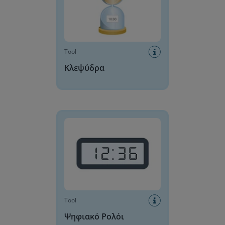
Tool
Κλεψύδρα
Ψηφιακό Ρολόι
Tool
Ψηφιακό Ρολόι