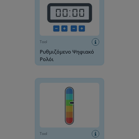
Tool
Ρυθμιζόμενο Ψηφιακό
Ρολόι
Επίπεδα Φωνής
Tool