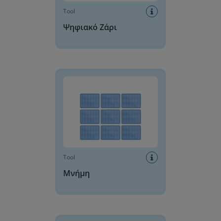
Tool
Ψηφιακό Ζάρι
Μνήμη
Tool
Μνήμη
Δημιουργός πινάκων