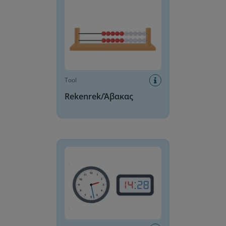
Tool
Rekenrek/Άβακας
Διδακτικό ρολόι