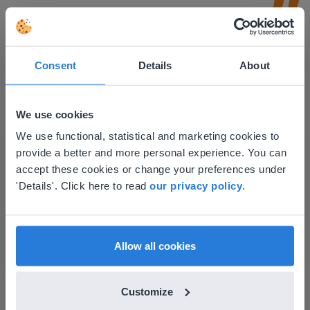
Consent
Details
About
We use cookies
This website doesn't match
We use functional, statistical and marketing cookies to
Discover more
!
provide a better and more personal experience. You can
your location
Μπίνγκο
accept these cookies or change your preferences under
Based on your location, we think you might
'Details'. Click here to read
our privacy policy
.
prefer to visit our English website. There you'll
find regional content and pricing.
English
Ελληνικά
Allow all cookies
Customize
Tool