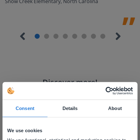
Snow Creek Elementary, North Carolina
Discover more
!
Μπίνγκο
Consent
Details
About
We use cookies
This website doesn't match