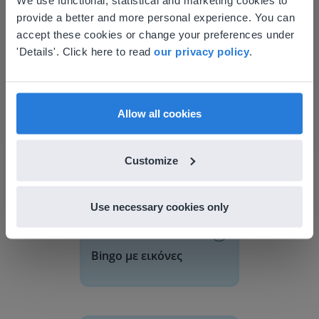
We use functional, statistical and marketing cookies to
provide a better and more personal experience. You can
your location
Tool
accept these cookies or change your preferences under
Μπίνγκο
Based on your location, we think you might
'Details'. Click here to read
our privacy policy
.
prefer to visit our English website. There you'll
find regional content and pricing.
Bingo με εικόνες
English
Ελληνικά
Allow all cookies
Customize
Use necessary cookies only
Tool
Bingo με εικόνες
Παγκόσμιος Χάρτης