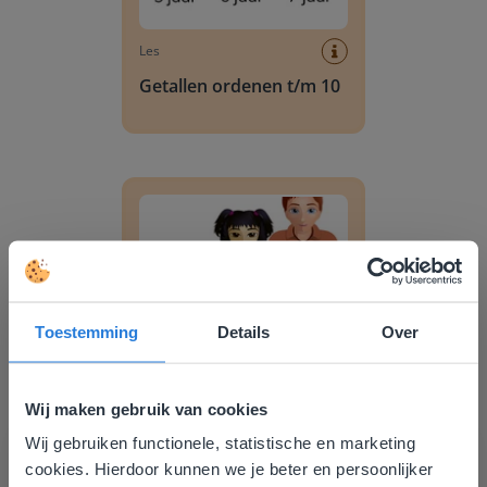
Les
Getallen ordenen t/m 10
Getallen vergelijken en ordenen t/m 10
Toestemming
Details
Over
Les
Getallen vergelijken en
Wij maken gebruik van cookies
ordenen t/m 10
Wij gebruiken functionele, statistische en marketing
Deze website komt niet
cookies. Hierdoor kunnen we je beter en persoonlijker