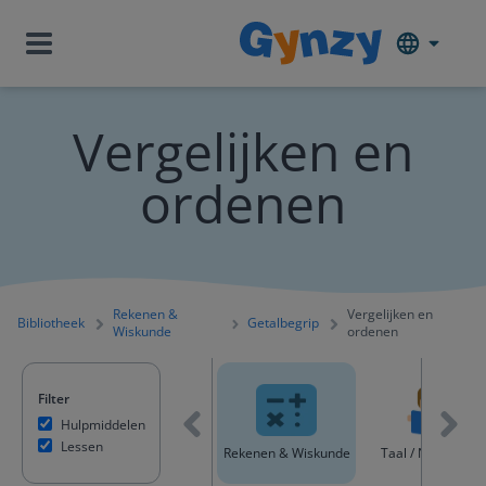
Vergelijken en
ordenen
Rekenen &
Vergelijken en
Bibliotheek
Getalbegrip
Wiskunde
ordenen
Filter
Hulpmiddelen
Lessen
Alle content
Rekenen & Wiskunde
Taal / Nederland