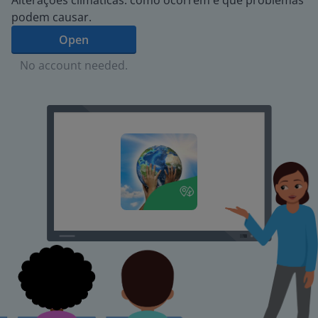
Alterações climáticas: como ocorrem e que problemas
podem causar.
Open
No account needed.