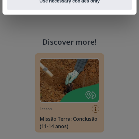
Use necessary cookies only
Discover more
!
Missão Terra: Conclusão (11-14 anos)
Lesson
Missão Terra: Conclusão
(11-14 anos)