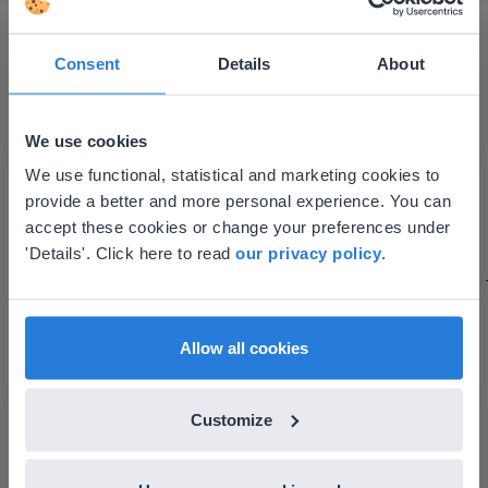
Consent
Details
About
We use cookies
This website doesn't match
We use functional, statistical and marketing cookies to
I started experimenting with Gynzy…trying the
provide a better and more personal experience. You can
tools and adding them to a lesson I made. After
your location
accept these cookies or change your preferences under
using it for about a week I realized everything I
Based on your location, we think you might
'Details'. Click here to read
our privacy policy
.
could do with Gynzy, so I went to our principal to
prefer to visit our English website. There you'll
discuss how to buy it for our school.
find regional content and pricing.
Gary Lessard
English
Portuguesa
Allow all cookies
Snow Creek Elementary, North Carolina
Customize