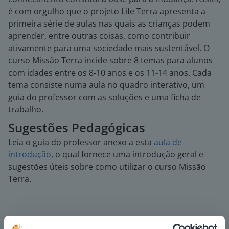
é com orgulho que o projeto Life Terra apresenta a
primeira série de aulas nas quais as crianças podem
aprender, entre outras coisas, como contribuir
ativamente para uma sociedade mais sustentável. O
curso Missão Terra incide sobre 8 temas para alunos
com idades entre os 8-10 anos e os 11-14 anos. Cada
tema consiste numa aula no quadro interativo, um
guia do professor com as soluções e uma ficha de
trabalho.
Sugestões Pedagógicas
Leia o guia do professor anexo a esta
aula de
introdução
, o qual fornece uma introdução geral e
sugestões úteis sobre como utilizar o curso Missão
Terra.