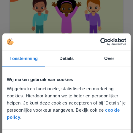
Toestemming
Details
Over
Interactief lesgeven
,
Activiteiten
Bewegend leren in de klas
Roberto Visser
Wij maken gebruik van cookies
22 augustus 2023
Wij gebruiken functionele, statistische en marketing
Deze website komt niet
cookies. Hierdoor kunnen we je beter en persoonlijker
overeen met je locatie
helpen. Je kunt deze cookies accepteren of bij 'Details' je
persoonlijke voorkeur aangeven. Bekijk ook de
cookie
Gezien je locatie, denken we dat je misschien
policy
.
liever naar de website voor English gaat. Hier
vind je regionale lescontent en prijzen.