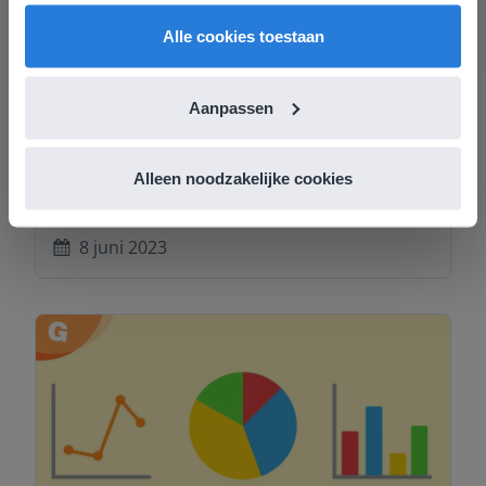
English
Nederland
Alle cookies toestaan
Aanpassen
Interactief lesgeven
,
Spelletjes
,
Activiteiten
Energizers in de klas
Alleen noodzakelijke cookies
Roberto Visser
8 juni 2023