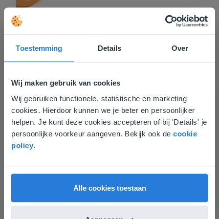
Toestemming
Details
Over
Wij maken gebruik van cookies
Wij gebruiken functionele, statistische en marketing
Deze website komt niet
Kleuters
,
Tips & Tricks
cookies. Hierdoor kunnen we je beter en persoonlijker
Nieuw: Instructielessen voor
overeen met je locatie
helpen. Je kunt deze cookies accepteren of bij 'Details' je
kleuters
persoonlijke voorkeur aangeven. Bekijk ook de
cookie
Gezien je locatie, denken we dat je misschien
policy
.
Roberto Visser
liever naar de website voor English gaat. Hier
vind je regionale lescontent en prijzen.
17 augustus 2022
English
Nederland
Alle cookies toestaan
1