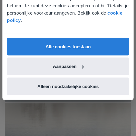
overeen met je locatie
helpen. Je kunt deze cookies accepteren of bij 'Details' je
persoonlijke voorkeur aangeven. Bekijk ook de
cookie
Gezien je locatie, denken we dat je misschien
policy
.
liever naar de website voor English gaat. Hier
vind je regionale lescontent en prijzen.
English
Nederland
Alle cookies toestaan
Aanpassen
Alleen noodzakelijke cookies