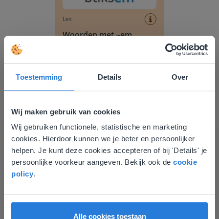
Les
Woorden met ~em
Woorden met ~te
Toestemming
Details
Over
Wij maken gebruik van cookies
Wij gebruiken functionele, statistische en marketing
Deze website komt niet
cookies. Hierdoor kunnen we je beter en persoonlijker
overeen met je locatie
helpen. Je kunt deze cookies accepteren of bij 'Details' je
persoonlijke voorkeur aangeven. Bekijk ook de
cookie
Les
Gezien je locatie, denken we dat je misschien
policy
.
liever naar de website voor English gaat. Hier
Woorden met ~te
vind je regionale lescontent en prijzen.
English
Nederland
Woorden met ~en
Alle cookies toestaan