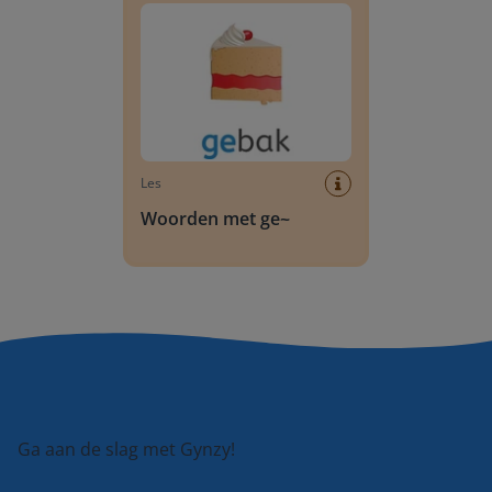
Les
Woorden met ge~
Ga aan de slag met Gynzy!