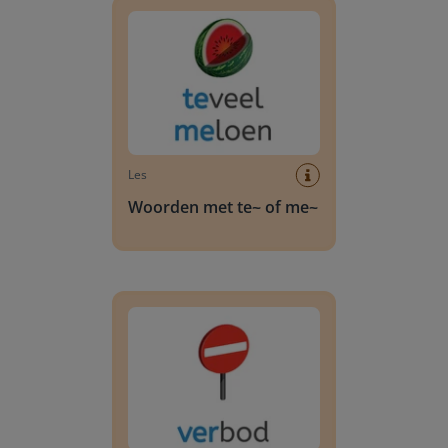
Les
Woorden met te~ of me~
Woorden met ver~