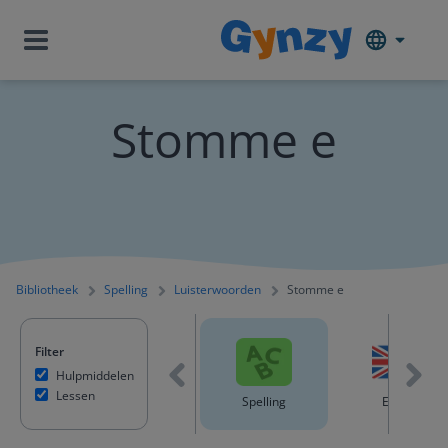
Stomme e
Bibliotheek
Spelling
Luisterwoorden
Stomme e
Filter
Hulpmiddelen
Lessen
Wiskunde
Taal / Nederlands
Spelling
Engels