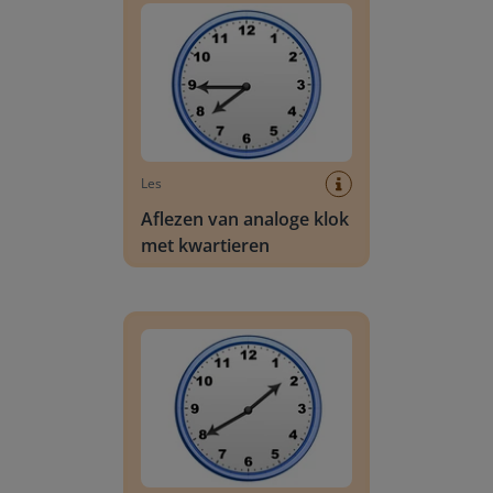
Les
Aflezen van analoge klok
met kwartieren
Aflezen van analoge klok met 10 en 5 minuten