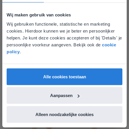
Wij maken gebruik van cookies
Wij gebruiken functionele, statistische en marketing
Deze website komt niet
cookies. Hierdoor kunnen we je beter en persoonlijker
overeen met je locatie
helpen. Je kunt deze cookies accepteren of bij 'Details' je
persoonlijke voorkeur aangeven. Bekijk ook de
cookie
Gezien je locatie, denken we dat je misschien
policy
.
Les
liever naar de website voor English gaat. Hier
vind je regionale lescontent en prijzen.
Tijd aangeven op
analoge klok met halve
English
Vlaanderen
uren
Alle cookies toestaan
Tijd aangeven op analoge klok met kwartieren
Aanpassen
Alleen noodzakelijke cookies