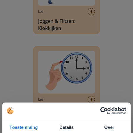
Les
Joggen & Flitsen:
Klokkijken
Tijd aangeven op analoge klok met hele uren
Les
Tijd aangeven op
analoge klok met hele
uren
Toestemming
Details
Over
Tijd aangeven op analoge klok met halve uren