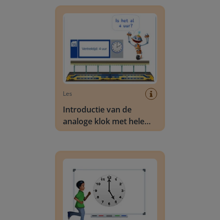
Introductie van de analoge klok met hele uren
Les
Introductie van de
analoge klok met hele
uren
Joggen & Flitsen: Klokkijken