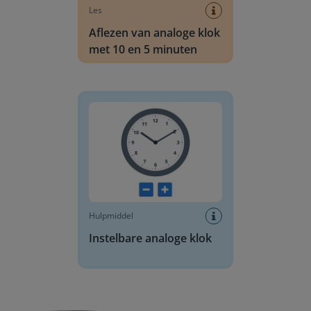
Les
Aflezen van analoge klok
met 10 en 5 minuten
Instelbare analoge klok
Hulpmiddel
Instelbare analoge klok