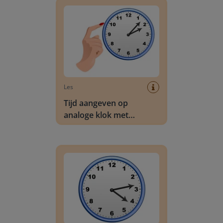
Les
Tijd aangeven op
analoge klok met
minuten
Aflezen van analoge klok met minuten