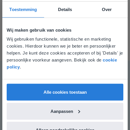
haast. Wij hebben tijd. Onze (technische) specialisten
Toestemming
Details
Over
zijn er wanneer je ze nodig hebt en onze tools volgen
het ritme van de leerkracht. We verlichten jouw
werkdruk steeds rekening houdend met jouw visie en
Wij maken gebruik van cookies
doel. Rustig aan maken we samen de Digisprong.
Wij gebruiken functionele, statistische en marketing
Deze website komt niet
cookies. Hierdoor kunnen we je beter en persoonlijker
overeen met je locatie
helpen. Je kunt deze cookies accepteren of bij 'Details' je
persoonlijke voorkeur aangeven. Bekijk ook de
cookie
Gezien je locatie, denken we dat je misschien
policy
.
liever naar de website voor English gaat. Hier
vind je regionale lescontent en prijzen.
English
Vlaanderen
Alle cookies toestaan
Aanpassen