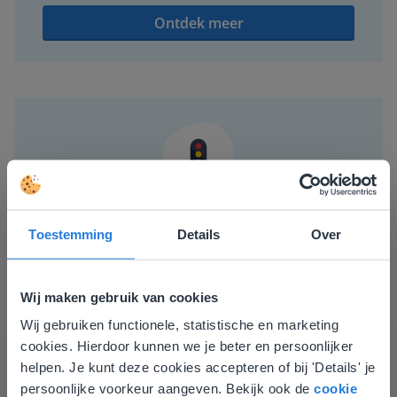
Ontdek meer
Hulpmiddelen in de klas
Toestemming
Details
Over
Gynzy zit vol met handige digibordtools die
jou tijd besparen én je lessen leuker maken.
Wij maken gebruik van cookies
Ontdek meer
Wij gebruiken functionele, statistische en marketing
Deze website komt niet
cookies. Hierdoor kunnen we je beter en persoonlijker
overeen met je locatie
helpen. Je kunt deze cookies accepteren of bij 'Details' je
persoonlijke voorkeur aangeven. Bekijk ook de
cookie
Gezien je locatie, denken we dat je misschien