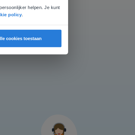
lke opgave)
persoonlijker helpen. Je kunt
kie policy
.
us
lle cookies toestaan