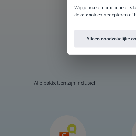
English g
Wij gebruiken functionele, st
E
deze cookies accepteren of b
O
Alleen noodzakelijke c
Alle pakketten zijn inclusief: