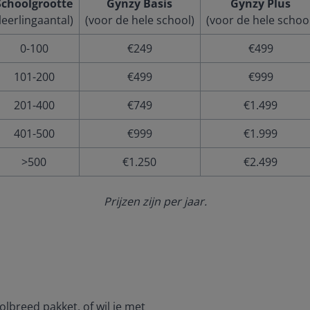
Schoolgrootte
Gynzy Basis
Gynzy Plus
leerlingaantal)
(voor de hele school)
(voor de hele school
0-100
€249
€499
101-200
€499
€999
201-400
€749
€1.499
401-500
€999
€1.999
>500
€1.250
€2.499
Prijzen zijn per jaar.
olbreed pakket, of wil je met