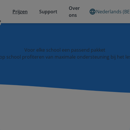
Over
Prijzen
Support
Nederlands (BE
ons
?
Voor elke school een passend pakket
u op school profiteren van maximale ondersteuning bij het le