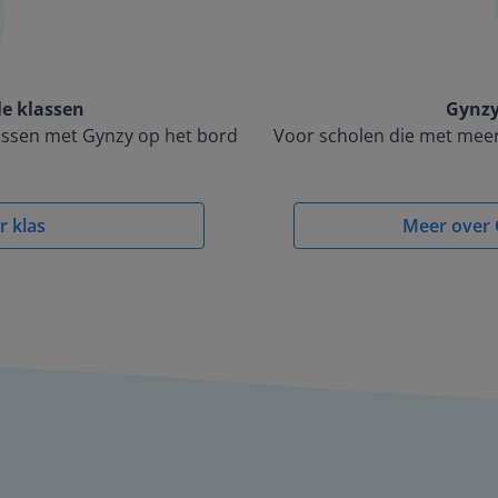
le klassen
Gynzy
lassen met Gynzy op het bord
Voor scholen die met meer
r klas
Meer over 