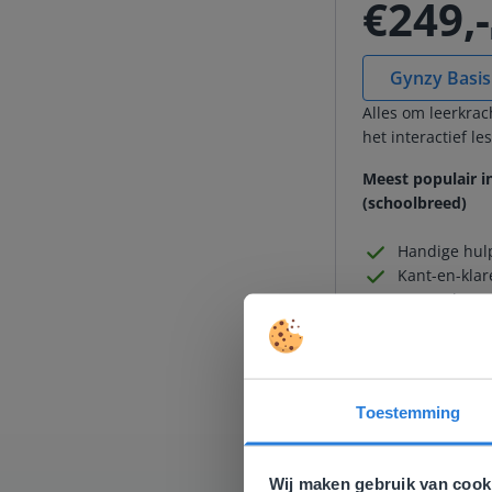
€249,-
Gynzy Basis
Alles om leerkrac
het interactief le
Meest populair i
(schoolbreed)
Handige hul
Kant-en-klare
Aanpasbare 
Lessen make
Interactieve
Automatiser
Digidoeners 
Toestemming
Deze w
Gezien je
Wij maken gebruik van cook