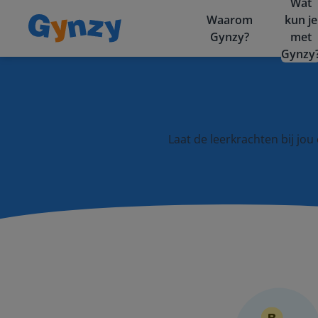
Wat
Waarom
kun je
Gynzy?
met
Gynzy
Laat de leerkrachten bij jo