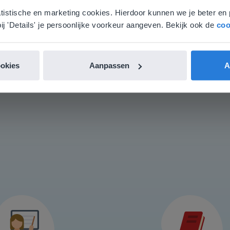
Volledig adaptief (na é
aat. Hier vind je regionale lescontent en prijzen.
atistische en marketing cookies. Hierdoor kunnen we je beter en 
nglish
Vlaanderen
ij 'Details' je persoonlijke voorkeur aangeven. Bekijk ook de
coo
ntdek Basis
Ontdek Pl
Gynzy is gratis voor studenten en hogescholen
ookies
Aanpassen
A