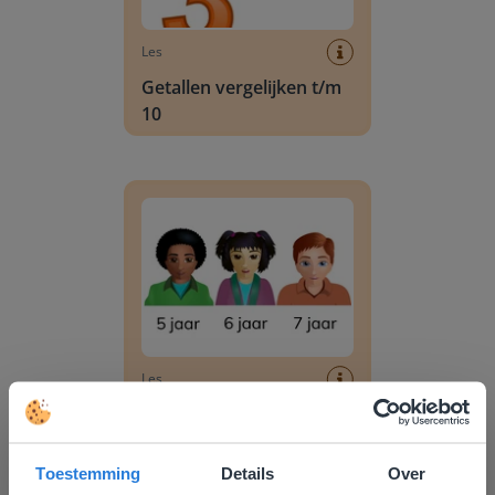
Les
Getallen vergelijken t/m
10
Getallen ordenen t/m 10
Les
Getallen ordenen t/m 10
Toestemming
Details
Over