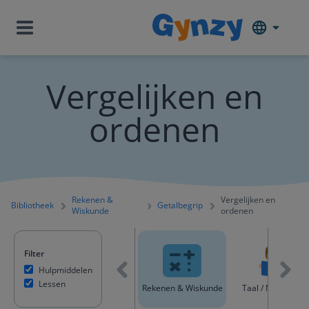
Vergelijken en
ordenen
Rekenen &
Vergelijken en
Bibliotheek
Getalbegrip
Wiskunde
ordenen
Filter
Hulpmiddelen
Lessen
Alle content
Rekenen & Wiskunde
Taal / Nederland