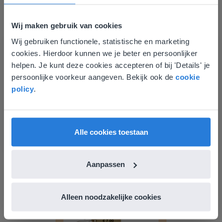
Getallen vergelijken en ordenen t/m 10
Wij maken gebruik van cookies
Wij gebruiken functionele, statistische en marketing
Deze website komt niet
cookies. Hierdoor kunnen we je beter en persoonlijker
overeen met je locatie
helpen. Je kunt deze cookies accepteren of bij 'Details' je
persoonlijke voorkeur aangeven. Bekijk ook de
cookie
Gezien je locatie, denken we dat je misschien
policy
.
liever naar de website voor English gaat. Hier
Les
vind je regionale lescontent en prijzen.
Getallen vergelijken en
English
Vlaanderen
ordenen t/m 10
Alle cookies toestaan
Vergelijken en ordenen van getallen t/m 20
Aanpassen
Alleen noodzakelijke cookies