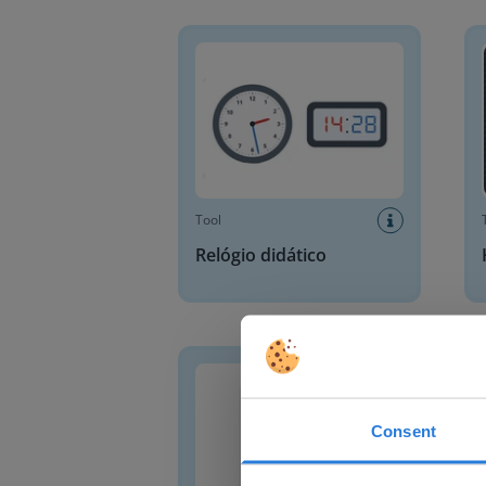
Relógio didático
Holo
Tool
Relógio didático
Temporizador
Incor
Consent
This w