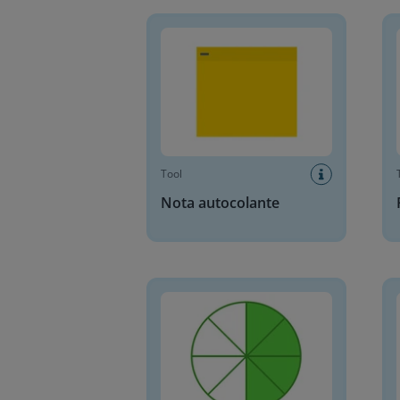
Nota autocolante
Forc
Tool
Nota autocolante
Círculo de Frações
Relóg