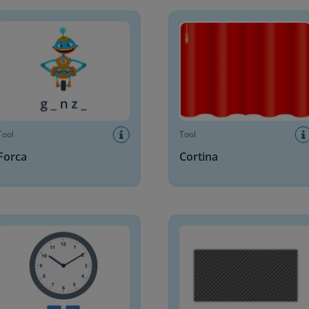
a
Cortina
Tool
Tool
Forca
Cortina
io analógico ajustável
Capa