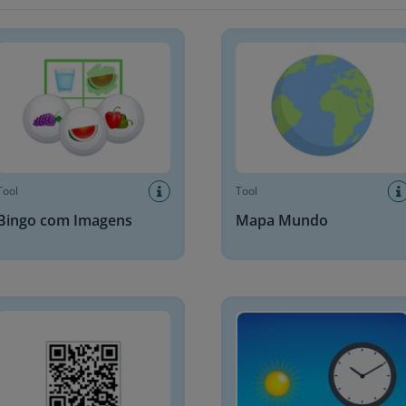
o com Imagens
Mapa Mundo
Tool
Tool
Bingo com Imagens
Mapa Mundo
dor de códigos QR
Relógio Dia e Noite