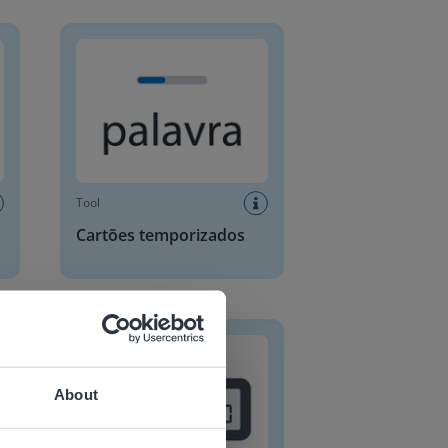
Cartões temporizados
Tool
Cartões temporizados
ependente
Cronómetro
About