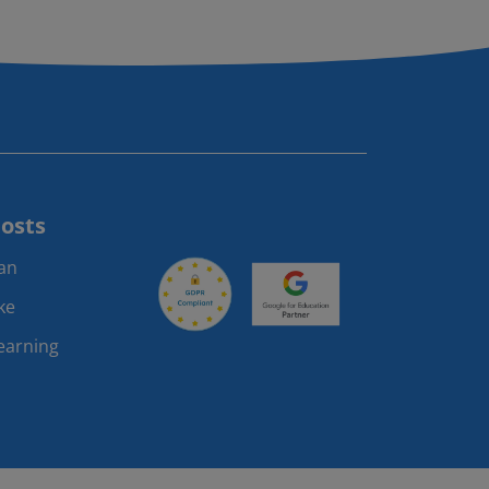
Posts
lan
ke
earning