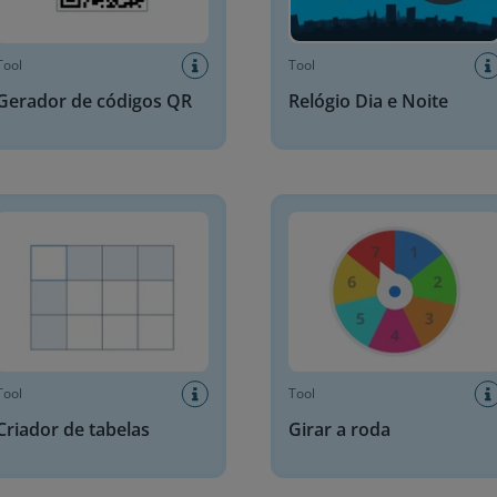
Tool
Tool
Gerador de códigos QR
Relógio Dia e Noite
or de tabelas
Girar a roda
Tool
Tool
Criador de tabelas
Girar a roda