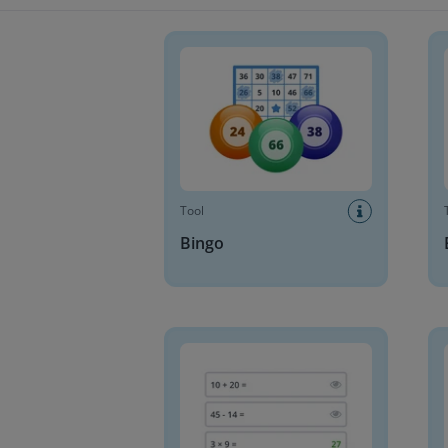
Bingo
Bing
Tool
Bingo
Gerador de problemas matemáticos
Gera