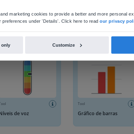
your location, we think you might prefer to visit our English
'll find regional content and pricing.
al and marketing cookies to provide a better and more personal e
Tool
Tool
nglish
Portuguesa
 preferences under 'Details'. Click here to read
our privacy pol
Incorporar vídeo
Temporizador de estudo
independente
 only
Customize
s de voz
Gráfico de barras
Tool
Tool
Níveis de voz
Gráfico de barras