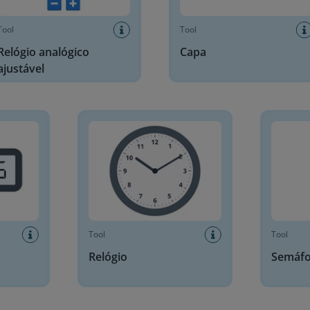
Tool
Tool
Relógio analógico
Capa
ajustável
Relógio
Semáforo
Tool
Tool
Relógio
Semáf