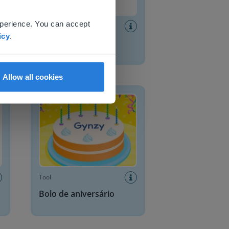
 website.
xperience. You can accept
Tool
icy
.
Cronómetro
Allow all cookies
Bolo de aniversário
Tool
Bolo de aniversário