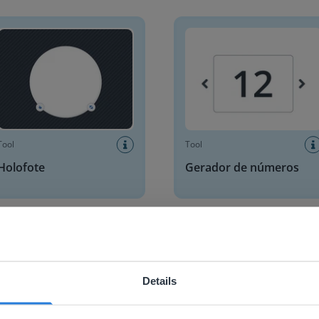
fote
Gerador de números
Tool
Tool
Holofote
Gerador de números
porar vídeo
Temporizador de estudo ind
Details
ebsite doesn't match your location