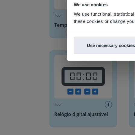
Based on 
We use cookies
There you
We use functional, statistic
Tool
E
these cookies or change your
Temporizador
Use necessary cookies
Relógio digital ajustável
Nívei
Tool
Relógio digital ajustável