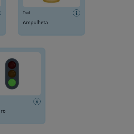
Tool
Ampulheta
oro