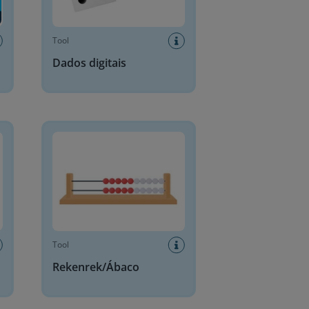
Tool
Dados digitais
Rekenrek/Ábaco
Tool
Rekenrek/Ábaco