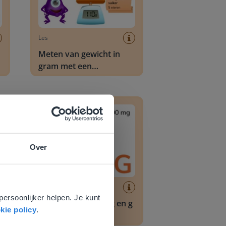
Les
Meten van gewicht in
gram met een
weegschaal
smaten
Omrekenen van mg en g
Over
e
voor
Les
persoonlijker helpen. Je kunt
Omrekenen van mg en g
kie policy
.