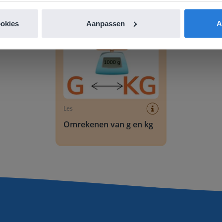
Omrekenen van g en kg
ookies
Aanpassen
A
Les
Omrekenen van g en kg