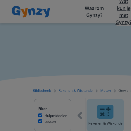
Wat
Waarom
kun je
Gynzy?
met
Gynzy
Bibliotheek
Rekenen & Wiskunde
Meten
Gewich
Filter
Hulpmiddelen
Lessen
Alle content
Rekenen & Wiskunde