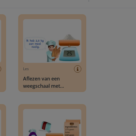
lle gewichtsmaten
Aflezen van een weegschaal met kommagetallen
Les
Aflezen van een
weegschaal met
kommagetallen
/m 10 kilogram
Meten van gewicht in gram met een weegschaal