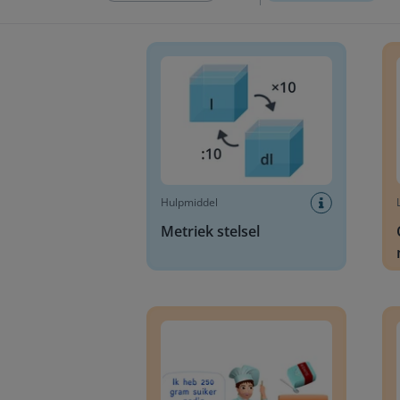
Metriek stelsel
Optel
Hulpmiddel
Metriek stelsel
Aflezen van een weegschaal in gram
Aflez