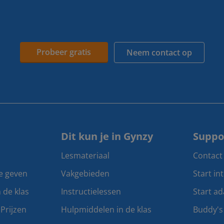
Probeer gratis
Neem contact op
Dit kun je in Gynzy
Suppo
Lesmateriaal
Contact
te geven
Vakgebieden
Start in
n de klas
Instructielessen
Start ad
Prijzen
Hulpmiddelen in de klas
Buddy's