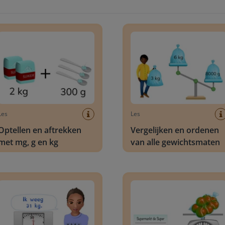
len en aftrekken met mg, g en kg
Vergelijken en ordenen van a
Les
Les
Optellen en aftrekken
Vergelijken en ordenen
met mg, g en kg
van alle gewichtsmaten
en van een weegschaal in kilogram
Aflezen van een weegschaal t