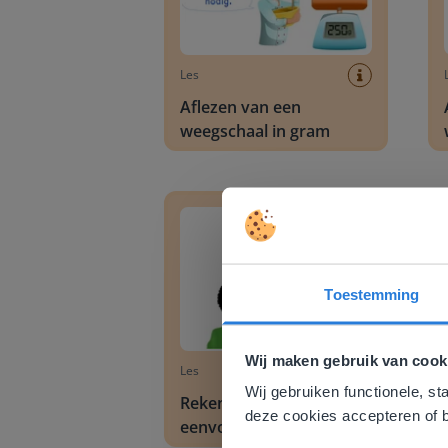
Les
Aflezen van een
weegschaal in gram
Rekenen met eenvoudige bedragen via 
Omre
Toestemming
Deze w
Gezien je
Wij maken gebruik van cook
Les
English g
Wij gebruiken functionele, st
Rekenen met
E
deze cookies accepteren of b
eenvoudige bedragen via