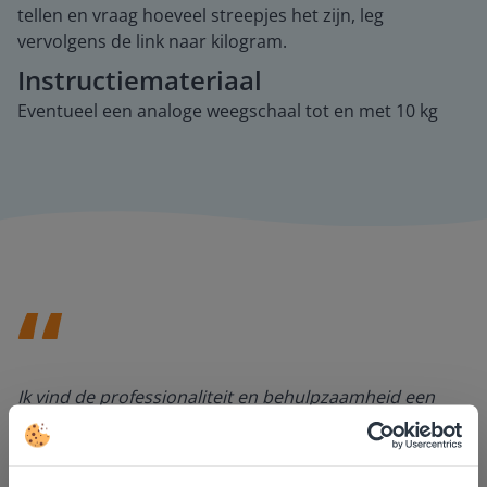
tellen en vraag hoeveel streepjes het zijn, leg
vervolgens de link naar kilogram.
Instructiemateriaal
Eventueel een analoge weegschaal tot en met 10 kg
Ik vind de professionaliteit en behulpzaamheid een
groot pluspunt van Gynzy. Datzelfde geldt voor het
luisteren naar suggesties, het open karakter en de
informatievoorziening via de website. Ik kan niets ter