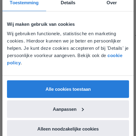
Toestemming
Details
Over
verbetering noemen.
Tamara Alkemade
Leerkracht / ICT-coördinator op de Prinses
Wij maken gebruik van cookies
Margrietschool
Wij gebruiken functionele, statistische en marketing
Deze website komt niet
cookies. Hierdoor kunnen we je beter en persoonlijker
overeen met je locatie
helpen. Je kunt deze cookies accepteren of bij 'Details' je
persoonlijke voorkeur aangeven. Bekijk ook de
cookie
Gezien je locatie, denken we dat je misschien
policy
.
liever naar de website voor English gaat. Hier
vind je regionale lescontent en prijzen.
English
Nederland
Alle cookies toestaan
Ontdek meer
!
Aanpassen
Groep 8, Blok 9, Week 3, Les 11
Alleen noodzakelijke cookies