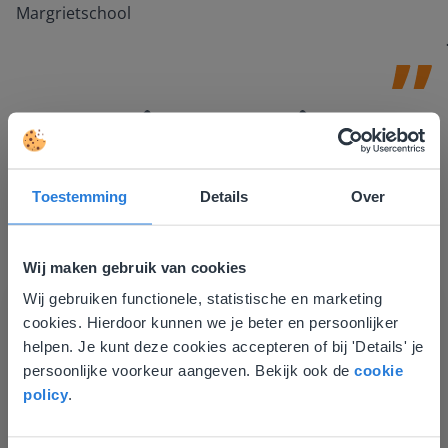
Margrietschool
Toestemming
Details
Over
Ontdek meer
!
Wij maken gebruik van cookies
Groep 8, Blok 9, Week 3, Les 11
Wij gebruiken functionele, statistische en marketing
Deze website komt niet
cookies. Hierdoor kunnen we je beter en persoonlijker
overeen met je locatie
helpen. Je kunt deze cookies accepteren of bij 'Details' je
persoonlijke voorkeur aangeven. Bekijk ook de
cookie
Gezien je locatie, denken we dat je misschien
policy
.
liever naar de website voor English gaat. Hier
vind je regionale lescontent en prijzen.