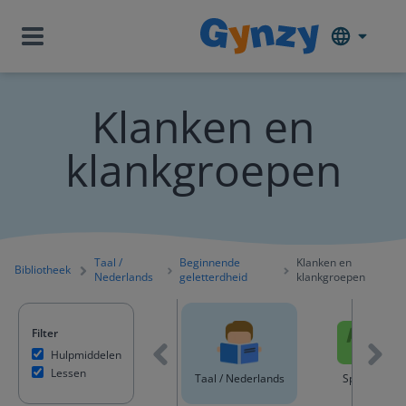
Klanken en
klankgroepen
Taal /
Beginnende
Klanken en
Bibliotheek
Nederlands
geletterdheid
klankgroepen
Filter
Hulpmiddelen
Lessen
ntent
Rekenen & Wiskunde
Taal / Nederlands
Spelling