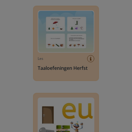
Taaloefeningen Herfst
Les
Taaloefeningen Herfst
Kennismaken met de letter eu