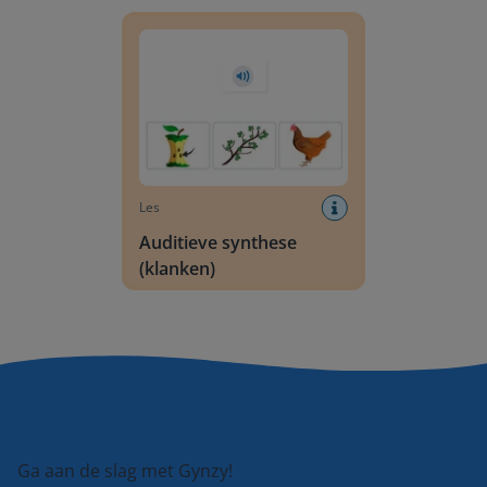
Auditieve synthese (klanken)
Les
Auditieve synthese
(klanken)
Ga aan de slag met Gynzy!