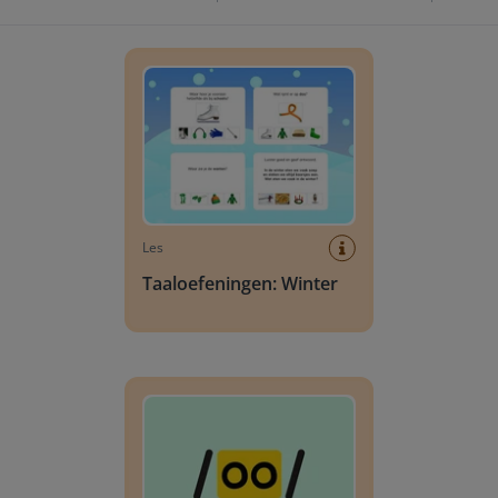
Taaloefeningen: Winter
Les
Taaloefeningen: Winter
Herkennen van de klank /oo/