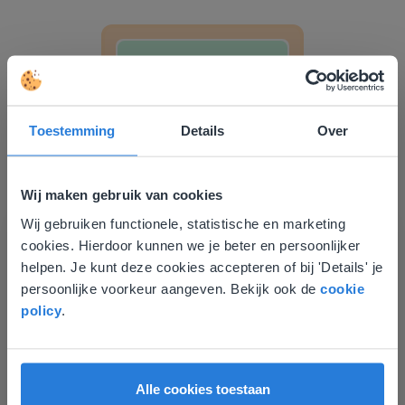
Herkennen van de klank /a/
Toestemming
Details
Over
Les
Wij maken gebruik van cookies
Herkennen van de klank
Wij gebruiken functionele, statistische en marketing
Deze website komt niet
/a/
cookies. Hierdoor kunnen we je beter en persoonlijker
overeen met je locatie
helpen. Je kunt deze cookies accepteren of bij 'Details' je
Taaloefeningen: Zomer
persoonlijke voorkeur aangeven. Bekijk ook de
cookie
Gezien je locatie, denken we dat je misschien
policy
.
liever naar de website voor English gaat. Hier
vind je regionale lescontent en prijzen.
English
Vlaanderen
Alle cookies toestaan