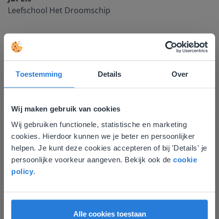
Leefschool Het Droomschip
Toestemming
Details
Over
Wij maken gebruik van cookies
Wij gebruiken functionele, statistische en marketing
Deze website komt niet
Ontdek meer
!
cookies. Hierdoor kunnen we je beter en persoonlijker
overeen met je locatie
helpen. Je kunt deze cookies accepteren of bij 'Details' je
Groep 8, Blok 9, Week 3, Les 11
persoonlijke voorkeur aangeven. Bekijk ook de
cookie
Gezien je locatie, denken we dat je misschien
policy
.
liever naar de website voor English gaat. Hier
vind je regionale lescontent en prijzen.
English
Vlaanderen
Alle cookies toestaan