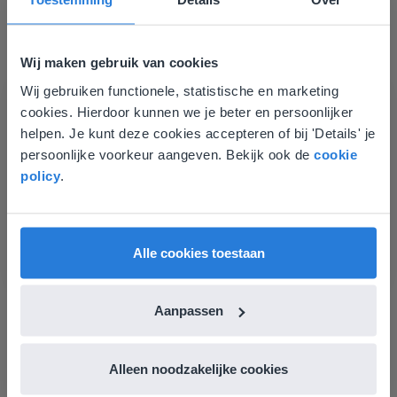
Groep 8, Blok 9, Week 3, Les 11
Wij maken gebruik van cookies
Wij gebruiken functionele, statistische en marketing
Deze website komt niet
cookies. Hierdoor kunnen we je beter en persoonlijker
overeen met je locatie
helpen. Je kunt deze cookies accepteren of bij 'Details' je
persoonlijke voorkeur aangeven. Bekijk ook de
cookie
Gezien je locatie, denken we dat je misschien
Les
policy
.
liever naar de website voor English gaat. Hier
Groep 8, Blok 9, Week 3,
vind je regionale lescontent en prijzen.
Les 11
English
Vlaanderen
Alle cookies toestaan
Groep 8, Blok 10, Week 2, Les 6
Aanpassen
Alleen noodzakelijke cookies