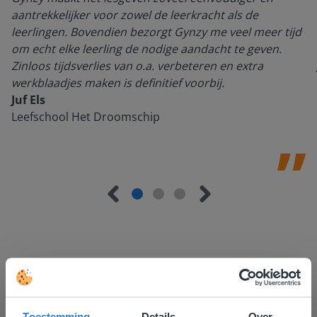
aantrekkelijker voor zowel de leerkracht als de
leerlingen. Bovendien bezorgt Gynzy me veel meer tijd
om echt elke leerling de nodige aandacht te geven.
Zinloos tijdsverlies van o.a. verbeteren en extra
werkblaadjes maken is definitief voorbij.
Juf Els
Leefschool Het Droomschip
Ontdek meer
!
Toestemming
Details
Over