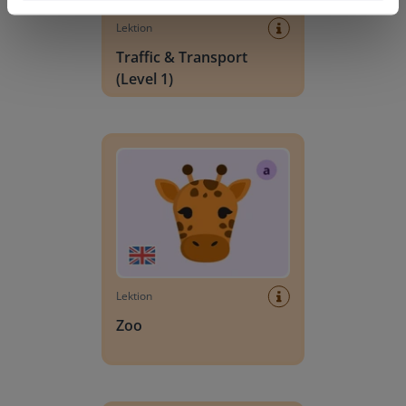
Lektion
Traffic & Transport
(Level 1)
Zoo
Lektion
Zoo
Family (Level 3)