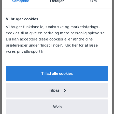
Samtykke
Detaljer
Om
Vi bruger cookies
Vi bruger funktionelle, statistiske og markedsførings-
This website doesn't match
cookies til at give en bedre og mere personlig oplevelse.
your location
Du kan acceptere disse cookies eller ændre dine
præferencer under 'Indstillinger'. Klik her for at læse
Lektion
Based on your location, we think you might
vores privatlivspolitik.
prefer to visit our English website. There you'll
Traffic & Transport
find regional content and pricing.
(Level 2)
English
Dansk
Traffic & Transport (Level 1)
Tillad alle cookies
Tilpas
Afvis