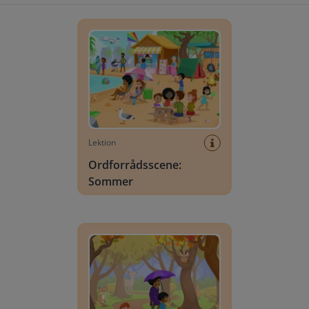
Ordforrådsscene: Sommer
Lektion
Ordforrådsscene:
Sommer
Vokabularscener- Efterår: i skoven