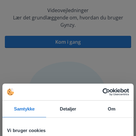
Videovejledninger
Lær det grundlæggende om, hvordan du bruger
Gynzy.
Kom i gang
Samtykke
Detaljer
Om
Vi bruger cookies