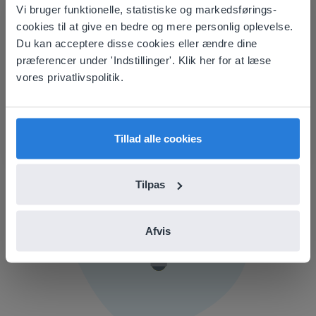
Vi bruger funktionelle, statistiske og markedsførings-
This website doesn't match
cookies til at give en bedre og mere personlig oplevelse.
Hjælpecenter
your location
Du kan acceptere disse cookies eller ændre dine
Find information, nyttig dokumentation, ressourcer,
præferencer under 'Indstillinger'. Klik her for at læse
Based on your location, we think you might
and ofte stillede spørgsmål.
vores privatlivspolitik.
prefer to visit our English website. There you'll
find regional content and pricing.
Gå til hjælpecenter
English
Dansk
Tillad alle cookies
Tilpas
Afvis