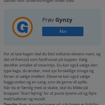
uanset hvor undervisningen finder sted.
Prøv
Gynzy
Åbn
For at lave kagen skal du blot indtaste elevens navn, og
det vil fremstå som fastfrosset på toppen. Vælg
derefter antallet af stearinlys. Du kan også vælge den
type kage, du ønsker, med syv forskellige smage og
farver at vælge imellem. Eleverne kan også vælge
baggrunden og en sang, som de gerne vil spille.
Når du er færdig med at skabe, skal du klikke på
knappen 'Start fejring' for at puste lysene ud og fejre
med balloner og musik!
Top-tip:
Prøv at puste lysene ud, når baren er fuld for