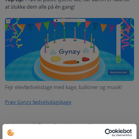
at slukke dem alle på én gang!
Fejr elevfødselsdage med kage, balloner og musik!
Prøv Gynzy fødselsdagskage
Fejr med flere læringsspil