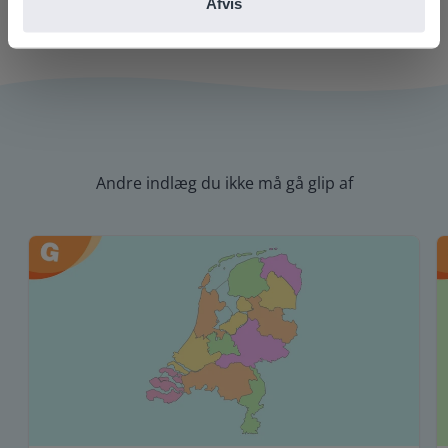
Afvis
Andre indlæg du ikke må gå glip af