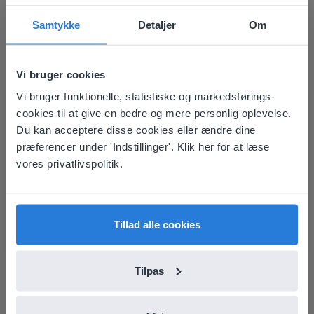
Gynzy er fyldt med pædagogiske spil og aktiviteter, der
kan bruges til at gøre din næste fødselsdagsfejring så
Samtykke
Detaljer
Om
meget bedre. Her er et par af vores mest populære
spil, der kan engagere dine elevers hjerner, mens de
nyder fejringen:
Vi bruger cookies
Gynzy Game Show
Vi bruger funktionelle, statistiske og markedsførings-
This website doesn't match
Memory
cookies til at give en bedre og mere personlig oplevelse.
Hangman
your location
Du kan acceptere disse cookies eller ændre dine
Bingo
præferencer under 'Indstillinger'. Klik her for at læse
Based on your location, we think you might
vores privatlivspolitik.
prefer to visit our English website. There you'll
find regional content and pricing.
Om forfatteren
Pieter J. Smits
English
Dansk
Tillad alle cookies
Pieter er en dedikeret
produktspecialist. Hans
Tilpas
yndlingsværktøj hos Gynzy?
Fødselsdagskagen!