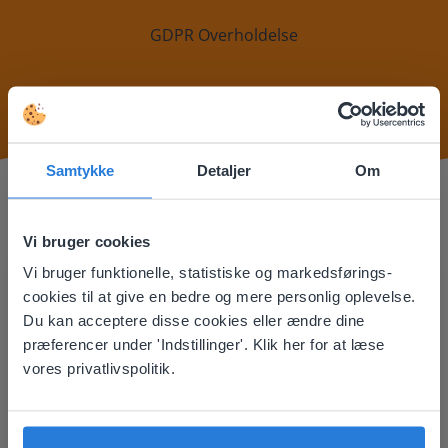
GDPR Overholdelse
Samtykke
Detaljer
Om
Vi bruger cookies
Hos Gynzy prioriterer vi dit privatliv og er forpligtet til
Vi bruger funktionelle, statistiske og markedsførings-
This website doesn't match
at beskytte dine personlige data i overensstemmelse
cookies til at give en bedre og mere personlig oplevelse.
med Databeskyttelsesforordningen (GDPR).
your location
Du kan acceptere disse cookies eller ændre dine
Vi indsamler og bruger dine personlige oplysninger
præferencer under 'Indstillinger'. Klik her for at læse
Based on your location, we think you might
kun til specifikke formål, såsom at forbedre vores
vores privatlivspolitik.
prefer to visit our English website. There you'll
hjemmeside og tjenester, og kommunikere med dig. Vi
find regional content and pricing.
sikrer, at dine data er sikre og kun tilgængelige for
godkendt personale.
English
Dansk