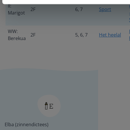
II:
2F
6, 7
Sport
Marigot
WW:
2F
5, 6, 7
Het heelal
Berekua
Elba (zinnendictees)