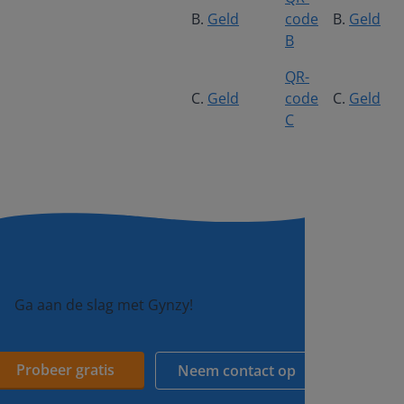
B.
Geld
code
B.
Geld
B
QR-
C.
Geld
code
C.
Geld
C
Ga aan de slag met Gynzy!
Probeer gratis
Neem contact op