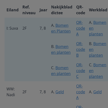
Ref.
Nakijkblad
QR-
Eiland
Jaar
Werkblad
niveau
dictee
code
QR-
A.
Bomen
A.
Bomen
I: Suva
2F
7, 8
code
en
en Planten
A
planten
QR-
B.
Bomen
B.
Bomen
code
en
en planten
B
planten
QR-
C.
Bomen
C.
Bomen
code
en
en planten
C
planten
QR-
WW:
2F
7, 8
A.
Geld
code
A.
Geld
Nadi
A
QR-