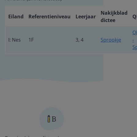
Nakijkblad
Eiland
Referentieniveau
Leerjaar
Q
dictee
Q
I: Nes
1F
3, 4
Sprookje
-
S