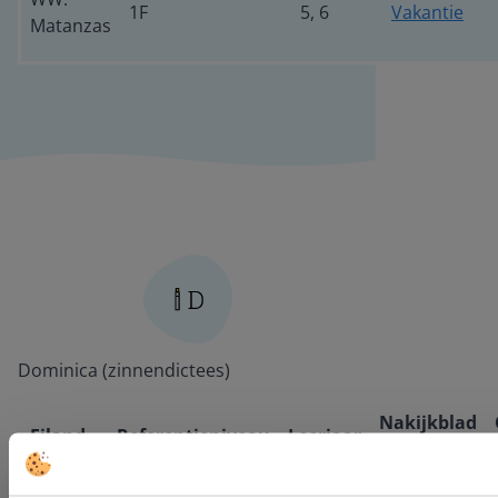
1F
5, 6
Vakantie
Matanzas
Dominica (zinnendictees)
Nakijkblad
Eiland
Referentieniveau
Leerjaar
dictee