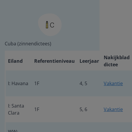
Cuba (zinnendictees)
Nakijkblad
Eiland
Referentieniveau
Leerjaar
dictee
I: Havana
1F
4, 5
Vakantie
I: Santa
1F
5, 6
Vakantie
Clara
WW: