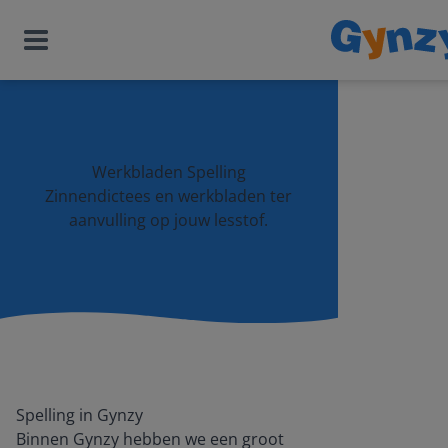
Werkbladen Spelling
Zinnendictees en werkbladen ter
aanvulling op jouw lesstof.
Spelling in Gynzy
Binnen Gynzy hebben we een groot