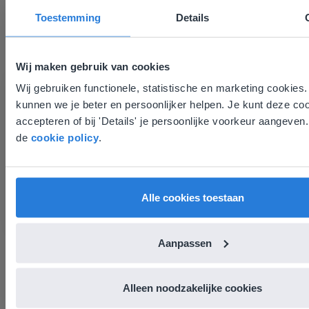
I:
Toestemming
Details
1F
5, 6
Feest
Roseau
Wij maken gebruik van cookies
Deze website komt niet overeen met
Wij gebruiken functionele, statistische en marketing cookies.
I:
1F
6, 7
Sport
kunnen we je beter en persoonlijker helpen. Je kunt deze co
Marigot
locatie
accepteren of bij 'Details' je persoonlijke voorkeur aangeven
Gezien je locatie, denken we dat je misschien liever na
de
cookie policy
.
website voor English gaat. Hier vind je regionale lesco
WW:
prijzen.
1F
5, 6, 7
Het heelal
Berekua
English
Nederland
Alle cookies toestaan
Aanpassen
I:
2F
5, 6
Feest
Roseau
Alleen noodzakelijke cookies