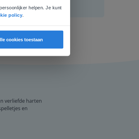
persoonlijker helpen. Je kunt
kie policy
.
lle cookies toestaan
n verliefde harten
pelletjes en