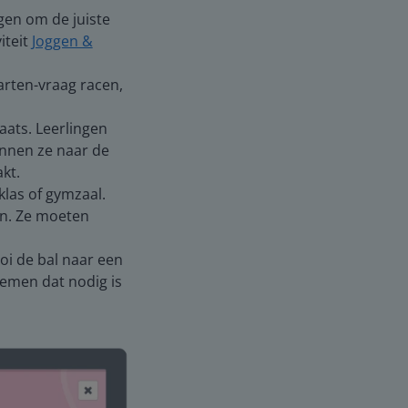
gen om de juiste
iteit
Joggen &
arten-vraag racen,
aats. Leerlingen
ennen ze naar de
kt.
klas of gymzaal.
en. Ze moeten
ooi de bal naar een
noemen dat nodig is