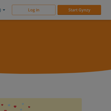
)
Log in
Start Gynzy