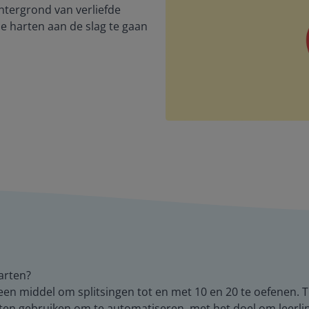
chtergrond van verliefde
de harten aan de slag te gaan
harten?
 een middel om splitsingen tot en met 10 en 20 te oefenen. 
rten gebruiken om te automatiseren, met het doel om leerli