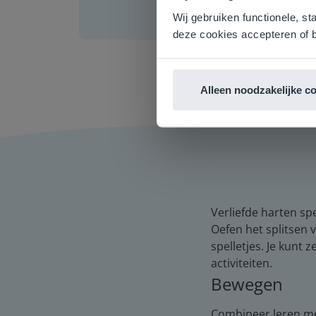
English g
Wij gebruiken functionele, st
E
deze cookies accepteren of b
Alleen noodzakelijke c
Verliefde harten spe
Oefen het splitsen 
spelletjes. Je kunt
activiteiten.
Bewegen
Combineer leren met 