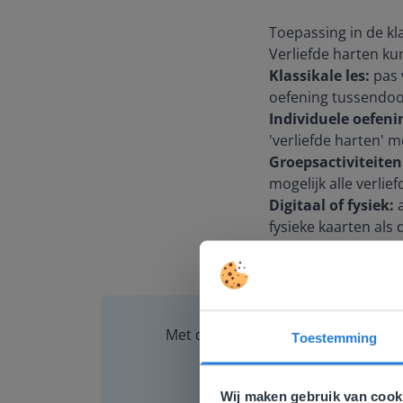
Toepassing in de kl
Verliefde harten kun
Klassikale les:
pas v
oefening tussendoo
Individuele oefeni
'verliefde harten' 
Groepsactiviteiten
mogelijk alle verlie
Digitaal of fysiek:
a
fysieke kaarten als 
Met de tool Verliefde Harten van G
Toestemming
Deze w
Gezien je
Wij maken gebruik van cook