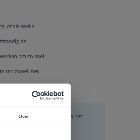
, of als snelle
l
.
lfstandig de
nwerken om zo snel
teiten zowel met
ningen voor verliefde harten op het
Over
e
voor