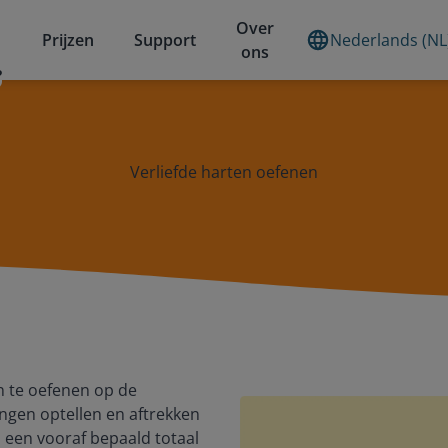
Over
Prijzen
Support
Nederlands (NL
ons
?
Verliefde harten oefenen
n te oefenen op de
ingen optellen en aftrekken
 een vooraf bepaald totaal