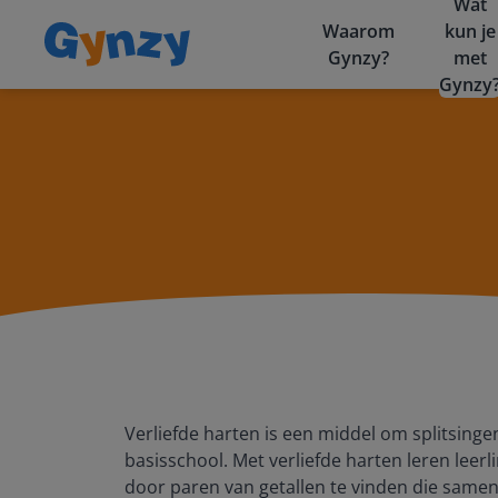
Wat
Waarom
kun je
Gynzy?
met
Gynzy
Verliefde harten is een middel om splitsinge
basisschool. Met verliefde harten leren leerl
door paren van getallen te vinden die samen