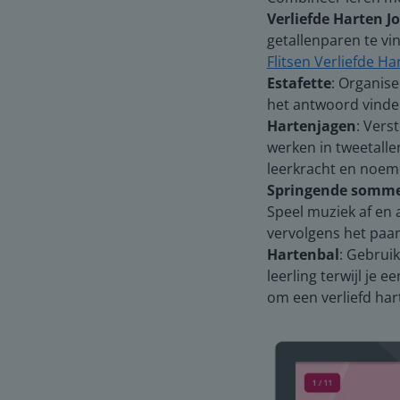
Verliefde Harten J
getallenparen te vin
Flitsen Verliefde Ha
Estafette
: Organise
het antwoord vinde
Hartenjagen
: Vers
werken in tweetalle
leerkracht en noeme
Springende somm
Speel muziek af en 
vervolgens het paar
Hartenbal
: Gebruik
leerling terwijl je 
om een verliefd har