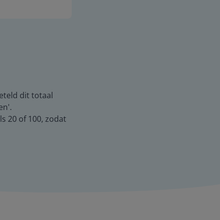
teld dit totaal
en'.
s 20 of 100, zodat