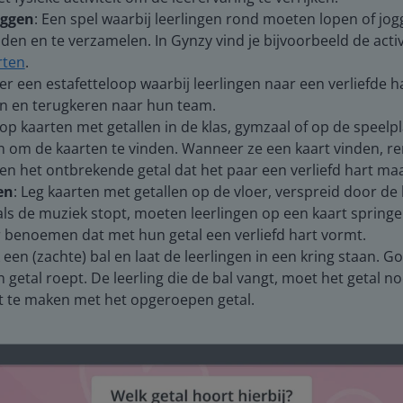
oggen
: Een spel waarbij leerlingen rond moeten lopen of jog
den en te verzamelen. In Gynzy vind je bijvoorbeeld de activ
rten
.
er een estafetteloop waarbij leerlingen naar een verliefde h
n en terugkeren naar hun team.
top kaarten met getallen in de klas, gymzaal of op de speelpl
n om de kaarten te vinden. Wanneer ze een kaart vinden, r
n het ontbrekende getal dat het paar een verliefd hart maa
en
: Leg kaarten met getallen op de vloer, verspreid door de 
als de muziek stopt, moeten leerlingen op een kaart spring
 benoemen dat met hun getal een verliefd hart vormt.
 een (zachte) bal en laat de leerlingen in een kring staan. G
een getal roept. De leerling die de bal vangt, moet het getal 
t te maken met het opgeroepen getal.