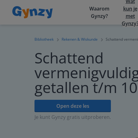
Wat
Waarom
kun je
Gynzy?
met
Gynzy
Bibliotheek
Rekenen & Wiskunde
Schattend vermeni
Schattend
vermenigvuldi
getallen t/m 1
Open deze les
Je kunt Gynzy gratis uitproberen.