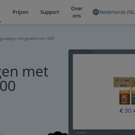
Over
Prijzen
Support
Nederlands (NL
ons
?
gvuldigen met getallen t/m 1000
gen met
000