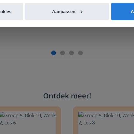
de website. Ik kan niets ter verbetering noemen.
ookies
Aanpassen
A
es Margrietschool
Ontdek meer
!
 8, Blok 10, Week 2, Les 6
Groep 8, Blok 10, Week 2, Les 