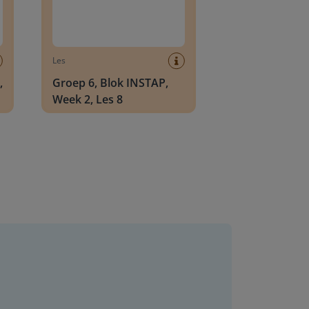
Les
,
Groep 6, Blok INSTAP,
Week 2, Les 8