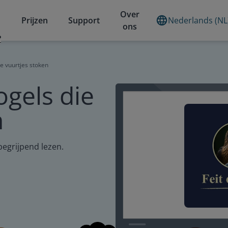
Over
Prijzen
Support
Nederlands (NL
ons
?
ie vuurtjes stoken
ogels die
n
begrijpend lezen.