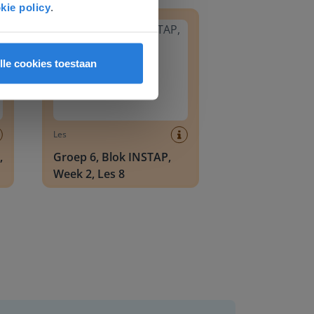
8
Groep 6, Blok INSTAP, Week 2, Les 8
kie policy
.
lle cookies toestaan
Les
,
Groep 6, Blok INSTAP,
Week 2, Les 8