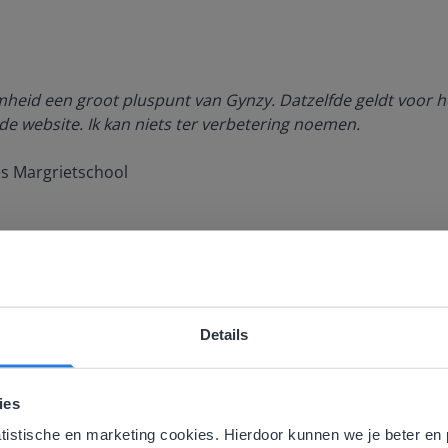
amheid een groot pluspunt van Gynzy. Datzelfde geldt voor h
de website. Ik kan niets ter verbetering noemen.
es Margrietschool
Details
ebsite komt niet overeen met je locati
 locatie, denken we dat je misschien liever naar de website 
ies
Ontdek meer
!
aat. Hier vind je regionale lescontent en prijzen.
atistische en marketing cookies. Hierdoor kunnen we je beter en 