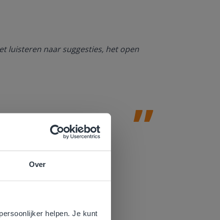
Ik ben heel bl
et luisteren naar suggesties, het open
NT2. De mogel
kan werken. O
Jolanda Steij
Over
e
voor
persoonlijker helpen. Je kunt