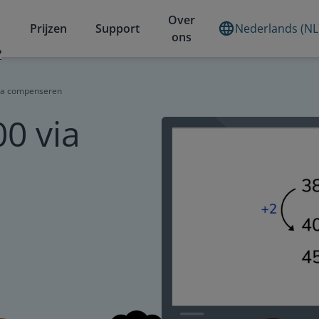
Over
Prijzen
Support
Nederlands (NL
ons
?
via compenseren
00 via