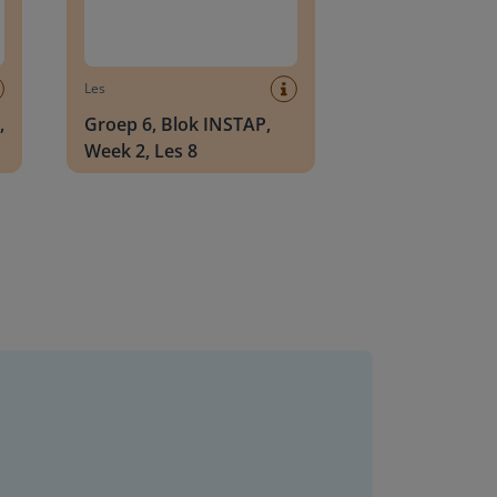
Les
,
Groep 6, Blok INSTAP,
Week 2, Les 8