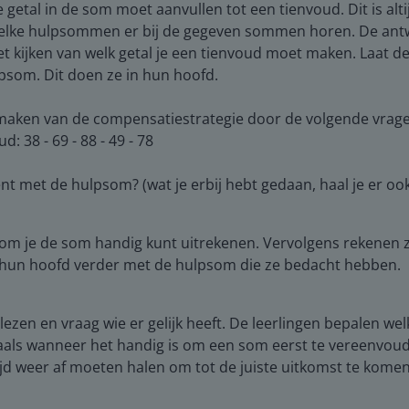
tal in de som moet aanvullen tot een tienvoud. Dit is altijd
en welke hulpsommen er bij de gegeven sommen horen. De a
oet kijken van welk getal je een tienvoud moet maken. Laat de
som. Dit doen ze in hun hoofd.
maken van de compensatiestrategie door de volgende vragen
: 38 - 69 - 88 - 49 - 78
ent met de hulpsom? (wat je erbij hebt gedaan, haal je er oo
som je de som handig kunt uitrekenen. Vervolgens rekenen 
n hun hoofd verder met de hulpsom die ze bedacht hebben.
lezen en vraag wie er gelijk heeft. De leerlingen bepalen we
ls wanneer het handig is om een som eerst te vereenvoudi
ijd weer af moeten halen om tot de juiste uitkomst te komen