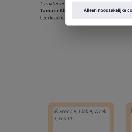
n om met
karakter en de informatievoorziening via 
Tamara Alkemade
Alleen noodzakelijke c
Leerkracht / ICT-coördinator op de Prins
Groep 8, Blok 9, Week 3, Les 11
Groep