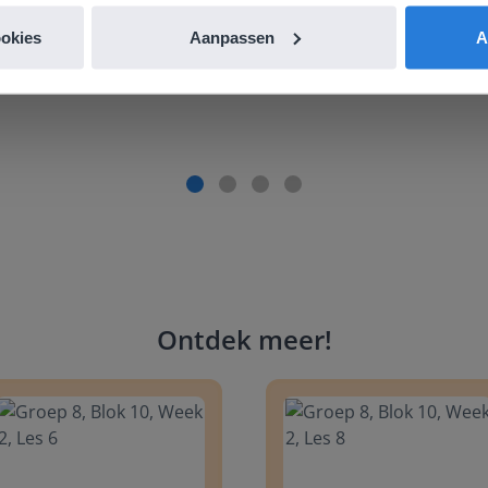
de website. Ik kan niets ter verbetering noemen.
ookies
Aanpassen
A
es Margrietschool
Ontdek meer
!
 8, Blok 10, Week 2, Les 6
Groep 8, Blok 10, Week 2, Les 