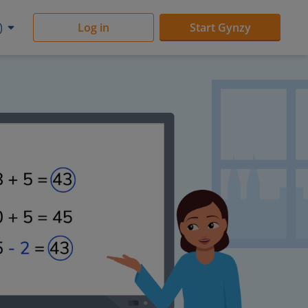
)
Log in
Start Gynzy