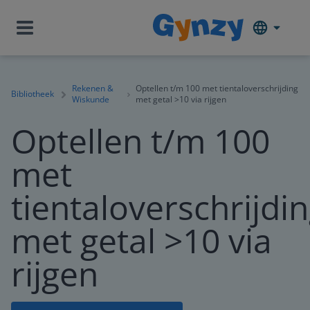
Rekenen &
Optellen t/m 100 met tientaloverschrijding
Bibliotheek
Wiskunde
met getal >10 via rijgen
Optellen t/m 100
met
tientaloverschrijdi
met getal >10 via
rijgen