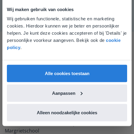
vervolgens door kan tellen.
Wij maken gebruik van cookies
Wij gebruiken functionele, statistische en marketing
Deze website komt niet
cookies. Hierdoor kunnen we je beter en persoonlijker
overeen met je locatie
helpen. Je kunt deze cookies accepteren of bij 'Details' je
persoonlijke voorkeur aangeven. Bekijk ook de
cookie
Gezien je locatie, denken we dat je misschien
policy
.
liever naar de website voor English gaat. Hier
vind je regionale lescontent en prijzen.
English
Nederland
Alle cookies toestaan
Ik vind de professionaliteit en behulpzaamheid een
groot pluspunt van Gynzy. Datzelfde geldt voor het
Aanpassen
luisteren naar suggesties, het open karakter en de
informatievoorziening via de website. Ik kan niets ter
verbetering noemen.
Alleen noodzakelijke cookies
Tamara Alkemade
Leerkracht / ICT-coördinator op de Prinses
Margrietschool