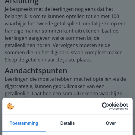
Afsluiting
Je bespreekt met de leerlingen nog eens dat het
belangrijk is om te kunnen optellen tot en met 100
waarbij je het tweede getal splitst, omdat je zo op een
handige manier sommen kunt uitrekenen. Laat de
leerlingen aangeven welke sommen bij de
getallenlijnen horen. Vervolgens moeten ze de
sommen die op het digibord staan compleet maken.
Sleep de getallen naar de juiste plaats.
Aandachtspunten
Leerlingen die moeite hebben met het optellen via de
rijgstrategie, kunnen gebruikmaken van een
getallenlijn. Laat hen een som uitrekenen waarbij ze
het tweede getal in sprongen op de getallenlijn moeten
tekenen. Benadruk dat ze eerst een sprong moeten
maken met de tienvouden en vervolgens met de
eenheden. Geef aan dat je bij sprongen van de
Toestemming
Details
Over
eenheden ook eerst naar een tiental kunt tellen en