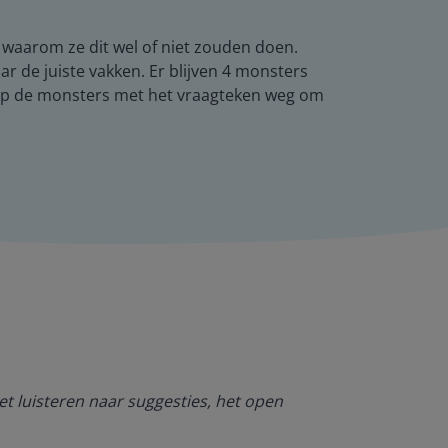
n waarom ze dit wel of niet zouden doen.
r de juiste vakken. Er blijven 4 monsters
eep de monsters met het vraagteken weg om
Ik ben heel bl
et luisteren naar suggesties, het open
NT2. De mogel
kan werken. O