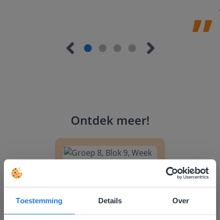
Ontdek meer
!
Groep 8, Blok 9, Week 3, Les 11
Toestemming
Details
Over