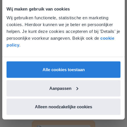
Les
Wij maken gebruik van cookies
Groep 8, Blok 9, Week 3,
Wij gebruiken functionele, statistische en marketing
Deze website komt niet
Les 11
cookies. Hierdoor kunnen we je beter en persoonlijker
overeen met je locatie
helpen. Je kunt deze cookies accepteren of bij 'Details' je
Groep 8, Blok 10, Week 2, Les 6
persoonlijke voorkeur aangeven. Bekijk ook de
cookie
Gezien je locatie, denken we dat je misschien
policy
.
liever naar de website voor English gaat. Hier
vind je regionale lescontent en prijzen.
English
Nederland
Alle cookies toestaan
Les
Aanpassen
Groep 8, Blok 10, Week 2,
Les 6
Alleen noodzakelijke cookies
Groep 8, Blok 10, Week 2, Les 8