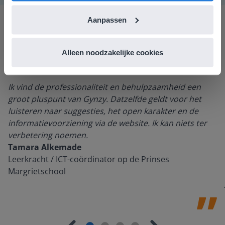
Aanpassen
Alleen noodzakelijke cookies
Ik vind de professionaliteit en behulpzaamheid een
groot pluspunt van Gynzy. Datzelfde geldt voor het
luisteren naar suggesties, het open karakter en de
informatievoorziening via de website. Ik kan niets ter
verbetering noemen.
Tamara Alkemade
Leerkracht / ICT-coördinator op de Prinses
Margrietschool