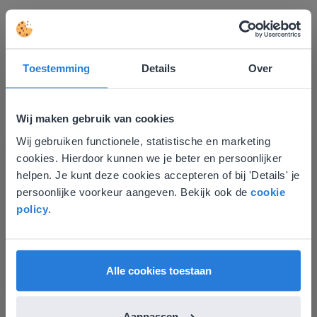
Plan een belmoment met een adviseur
Toestemming
Details
Over
Wil je meer informatie over de mogelijkheden,
pakketten en prijzen voor jouw school?
Plan dan een
Wij maken gebruik van cookies
belmoment
in onze online agenda.
Wij gebruiken functionele, statistische en marketing
Deze website komt niet
cookies. Hierdoor kunnen we je beter en persoonlijker
Kristof de Baere
overeen met je locatie
helpen. Je kunt deze cookies accepteren of bij 'Details' je
Gynzy adviseur
persoonlijke voorkeur aangeven. Bekijk ook de
cookie
Gezien je locatie, denken we dat je misschien
policy
.
liever naar de website voor English gaat. Hier
vind je regionale lescontent en prijzen.
Plan een belafspraak
English
Vlaanderen
Alle cookies toestaan
Aanpassen