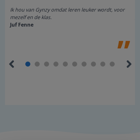
en
Ik hou van Gynzy omdat leren leuker wordt, voor
Wa
mezelf en de klas.
ge
Juf Fenne
M