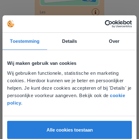
Les
Foto van de dag: Flora &
Fauna #016
Toestemming
Details
Over
Foto van de dag: Flora & Fauna #013
Wij maken gebruik van cookies
Wij gebruiken functionele, statistische en marketing
Deze website komt niet
cookies. Hierdoor kunnen we je beter en persoonlijker
overeen met je locatie
helpen. Je kunt deze cookies accepteren of bij 'Details' je
persoonlijke voorkeur aangeven. Bekijk ook de
cookie
Gezien je locatie, denken we dat je misschien
policy
.
Les
liever naar de website voor English gaat. Hier
vind je regionale lescontent en prijzen.
Foto van de dag: Flora &
Fauna #013
English
Vlaanderen
Alle cookies toestaan
Foto van de dag: Flora & Fauna #011