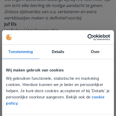
om echt elke leerling de nodige aandacht te geven.
Zinloos tijdsverlies van o.a. verbeteren en extra
werkblaadjes maken is definitief voorbij.
Juf Els
Leefschool Het Droomschip
Toestemming
Details
Over
Wij maken gebruik van cookies
Wij gebruiken functionele, statistische en marketing
Deze website komt niet
cookies. Hierdoor kunnen we je beter en persoonlijker
overeen met je locatie
helpen. Je kunt deze cookies accepteren of bij 'Details' je
Ontdek meer
!
persoonlijke voorkeur aangeven. Bekijk ook de
cookie
Gezien je locatie, denken we dat je misschien
policy
.
Groep 8, Blok 9, Week 3, Les 11
liever naar de website voor English gaat. Hier
vind je regionale lescontent en prijzen.