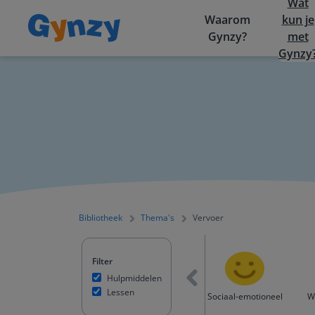
Wat
Waarom
kun je
Gynzy?
met
Gynzy
Bibliotheek
Thema's
Vervoer
Filter
Hulpmiddelen
Lessen
Frans
Taalontdekkers (AN)
Sociaal-emotioneel
W