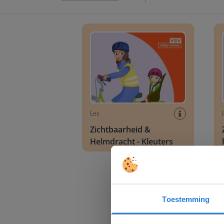
Zichtbaarheid & Helmdracht - Kleuters
Zicht
Les
Zichtbaarheid &
Helmdracht - Kleuters
Toestemming
Deze w