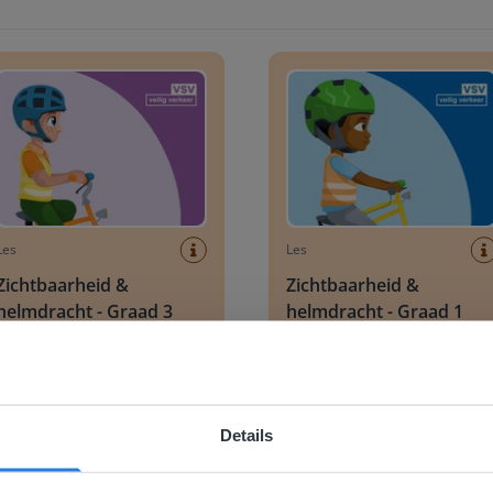
baarheid & helmdracht - Graad 3
Zichtbaarheid & helmdracht -
Les
Les
Zichtbaarheid &
Zichtbaarheid &
helmdracht - Graad 3
helmdracht - Graad 1
Praatplaat: Het verkeer - Op stap
Details
ebsite komt niet overeen met je locati