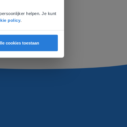
voor
persoonlijker helpen. Je kunt
kie policy
.
lle cookies toestaan