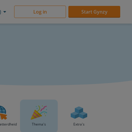
)
Log in
Start Gynzy
letterdheid
Thema's
Extra's