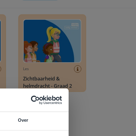
 Graad 1
Zichtbaarheid & helmdracht - Graad 2
Les
Zichtbaarheid &
helmdracht - Graad 2
Over
e