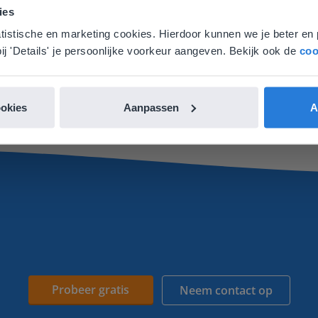
 locatie, denken we dat je misschien liever naar de website 
ies
aat. Hier vind je regionale lescontent en prijzen.
atistische en marketing cookies. Hierdoor kunnen we je beter en 
nglish
Vlaanderen
ij 'Details' je persoonlijke voorkeur aangeven. Bekijk ook de
coo
Les
Praatplaat: Het verkeer -
Op stap
ookies
Aanpassen
A
Probeer gratis
Neem contact op