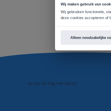
Gezien je
Wij maken gebruik van cook
English g
Wij gebruiken functionele, st
E
deze cookies accepteren of b
Alleen noodzakelijke c
Ga aan de slag met Gynzy!